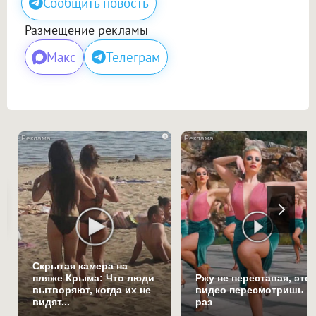
Сообщить новость
Размещение рекламы
Макс
Телеграм
i
Скрытая камера на
пляже Крыма: Что люди
Ржу не переставая, это
вытворяют, когда их не
видео пересмотришь н
видят...
раз