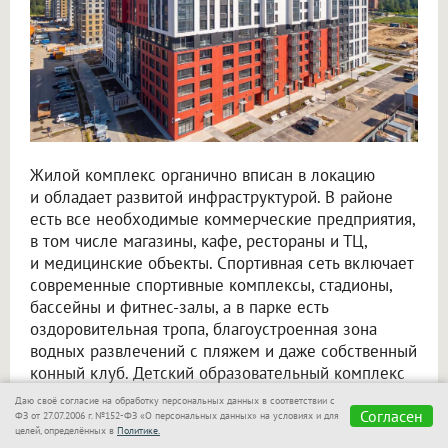
Жилой комплекс органично вписан в локацию
и обладает развитой инфраструктурой. В районе
есть все необходимые коммерческие предприятия,
в том числе магазины, кафе, рестораны и ТЦ,
и медицинские объекты. Спортивная сеть включает
современные спортивные комплексы, стадионы,
бассейны и фитнес-залы, а в парке есть
оздоровительная тропа, благоустроенная зона
водных развлечений с пляжем и даже собственный
конный клуб. Детский образовательный комплекс
сформирован из новых школ и детских садов.
Даю своё согласие на обработку персональных данных в соответствии с
Согласен
ФЗ от 27.07.2006 г. №152-ФЗ «О персональных данных» на условиях и для
Инфраструктура для жизни соседствует
целей, определённых в
Политике.