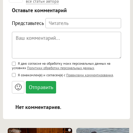
все статьи автора
Оставьте комментарий
Представьтесь
Поддержка HTML
Я даю согласие на обработку моих персональных данных на
условиях
Политики обработки персональных данных
.
<b>, <strong>, <u>, <i>, <em>, <s>, <big>,
Я ознакомлен(а) и согласен(а) с
Правилами комментирования
.
<small>, <sup>, <sub>, <pre>, <ul>, <ol>, <li>,
<blockquote>, <code> экранирует HTML,
🙂
адреса URL автоматически становятся
ссылками, и [img]адрес[/img] будет
открываться в новой вкладке.
Нет комментариев.
i