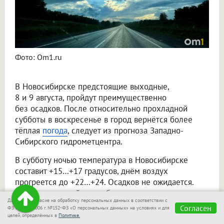
Фото: Om1.ru
В Новосибирске предстоящие выходные,
8 и 9 августа, пройдут преимущественно
без осадков. После относительно прохладной
субботы в воскресенье в город вернётся более
тёплая
погода
, следует из прогноза Западно-
Сибирского гидрометцентра.
В субботу ночью температура в Новосибирске
составит +15…+17 градусов, днём воздух
прогреется до +22…+24. Осадков не ожидается.
Северо-западный ветер будет дуть со скоростью
Даю своё согласие на обработку персональных данных в соответствии с
4–9 метров в секунду.
Согласен
ФЗ от 27.07.2006 г. №152-ФЗ «О персональных данных» на условиях и для
целей, определённых в
Политике.
В воскресенье станет заметно теплее. Ночью