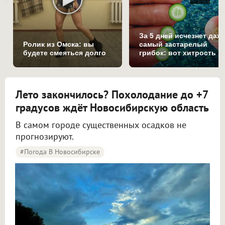
За 5 дней исчезнет даж
Ролик из Омска: вы
самый застарелый
будете смеяться долго
грибок: вот хитрость
Лето закончилось? Похолодание до +7
градусов ждёт Новосибирскую область
В самом городе существенных осадков не
прогнозируют.
#Погода В Новосибирске
Синоптики рассказали о погоде в Новосибирске на 8 и 9 августа