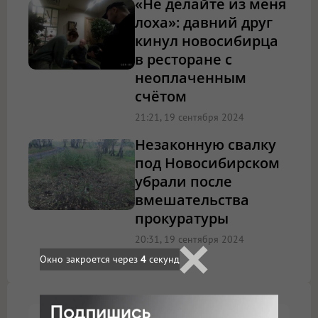
«Не делайте из меня
лоха»: давний друг
кинул новосибирца
в ресторане с
неоплаченным
счётом
21:21, 19 сентября 2024
Незаконную свалку
под Новосибирском
убрали после
вмешательства
прокуратуры
20:31, 19 сентября 2024
Окно закроется через
3
секунд