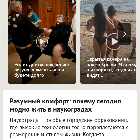
i
Скрытая камера на
Ролик длится несколько
пляже Крыма: Что люд
секунд, а смеяться вы
вытворяют, когда их не
будете долго
видят...
Разумный комфорт: почему сегодня
модно жить в наукоградах
Наукограды — особые городские образования,
где высокие технологии тесно переплетаются с
размеренным стилем жизни. Когда-то