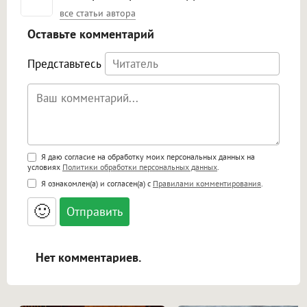
все статьи автора
Оставьте комментарий
Представьтесь
Поддержка HTML
Я даю согласие на обработку моих персональных данных на
условиях
Политики обработки персональных данных
.
<b>, <strong>, <u>, <i>, <em>, <s>, <big>,
Я ознакомлен(а) и согласен(а) с
Правилами комментирования
.
<small>, <sup>, <sub>, <pre>, <ul>, <ol>, <li>,
<blockquote>, <code> экранирует HTML,
🙂
адреса URL автоматически становятся
ссылками, и [img]адрес[/img] будет
открываться в новой вкладке.
Нет комментариев.