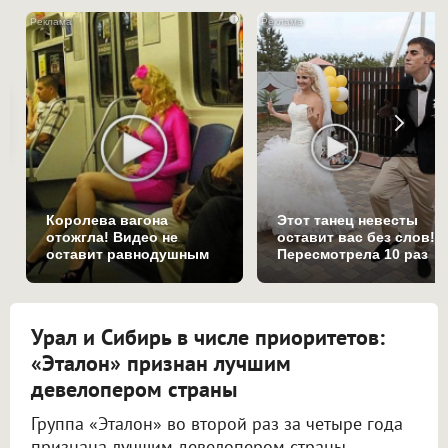
i
Королева вагона
Этот танец невесты
отожгла! Видео не
оставит вас без слов!
оставит равнодушным
Пересмотрела 10 раз
Урал и Сибирь в числе приоритетов:
«Эталон» признан лучшим
девелопером страны
Группа «Эталон» во второй раз за четыре года
признана лучшим девелопером страны.