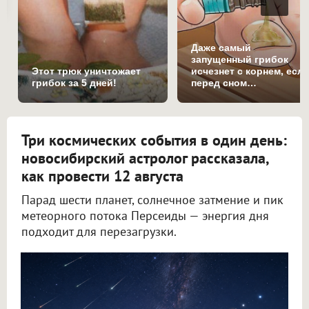
Даже самый
запущенный грибок
Этот трюк уничтожает
исчезнет с корнем, есл
грибок за 5 дней!
перед сном…
Три космических события в один день:
новосибирский астролог рассказала,
как провести 12 августа
Парад шести планет, солнечное затмение и пик
метеорного потока Персеиды — энергия дня
подходит для перезагрузки.
Новосибирский астролог Филимонова рассказала, как провести 12 августа