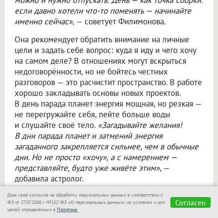
можно и нужно отпускать. День — как точка сборки:
если давно хотели что-то поменять — начинайте
именно сейчас»
, — советует Филимонова.
Она рекомендует обратить внимание на личные
цели и задать себе вопрос: куда я иду и чего хочу
на самом деле? В отношениях могут вскрыться
недоговорённости, но не бойтесь честных
разговоров — это расчистит пространство. В работе
хорошо закладывать основы новых проектов.
В день парада планет энергия мощная, но резкая —
не перегружайте себя, пейте больше воды
и слушайте своё тело.
«Загадывайте желания!
В дни парада планет и затмений энергия
загаданного закрепляется сильнее, чем в обычные
дни. Но не просто «хочу», а с намерением —
представляйте, будто уже живёте этим»
, —
добавила астролог.
Даю своё согласие на обработку персональных данных в соответствии с
Согласен
Не пропускайте
ФЗ от 27.07.2006 г. №152-ФЗ «О персональных данных» на условиях и для
целей, определённых в
Политике.
важное — узнавайте