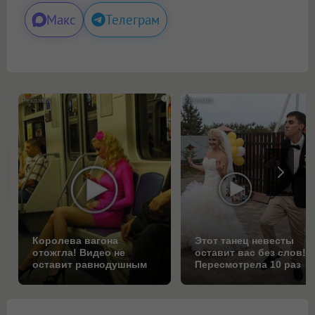
Макс
Телеграм
i
Королева вагона
Этот танец невесты
отожгла! Видео не
оставит вас без слов!
оставит равнодушным
Пересмотрела 10 раз