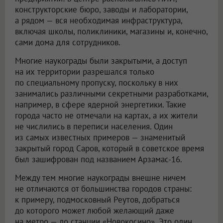
конструкторские бюро, заводы и лаборатории,
а рядом — вся необходимая инфраструктура,
включая школы, поликлиники, магазины и, конечно,
сами дома для сотрудников.
Многие наукограды были закрытыми, а доступ
на их территории разрешался только
по специальному пропуску, поскольку в них
занимались различными секретными разработками,
например, в сфере ядерной энергетики. Такие
города часто не отмечали на картах, а их жители
не числились в переписи населения. Один
из самых известных примеров — знаменитый
закрытый город Саров, который в советское время
был зашифрован под названием Арзамас-16.
Между тем многие наукограды внешне ничем
не отличаются от большинства городов страны:
к примеру, подмосковный Реутов, добраться
до которого может любой желающий даже
на метро — до станции «Новокосино». Это один