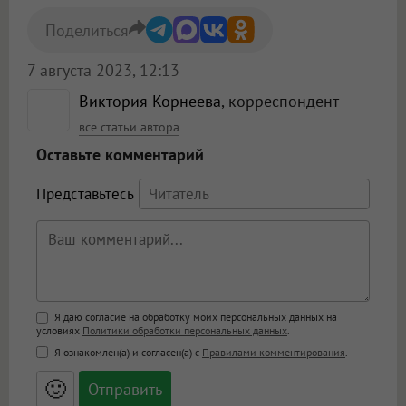
Поделиться
7 августа 2023, 12:13
Виктория Корнеева
, корреспондент
все статьи автора
Оставьте комментарий
Представьтесь
Поддержка HTML
Я даю согласие на обработку моих персональных данных на
условиях
Политики обработки персональных данных
.
<b>, <strong>, <u>, <i>, <em>, <s>, <big>,
Я ознакомлен(а) и согласен(а) с
Правилами комментирования
.
<small>, <sup>, <sub>, <pre>, <ul>, <ol>, <li>,
<blockquote>, <code> экранирует HTML,
🙂
адреса URL автоматически становятся