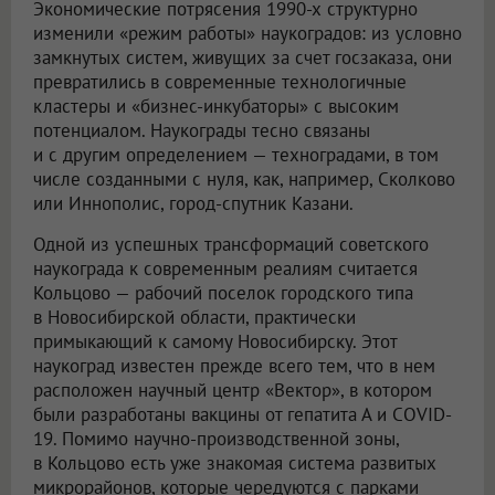
Экономические потрясения 1990-х структурно
изменили «режим работы» наукоградов: из условно
замкнутых систем, живущих за счет госзаказа, они
превратились в современные технологичные
кластеры и «бизнес-инкубаторы» с высоким
потенциалом. Наукограды тесно связаны
и с другим определением — техноградами, в том
числе созданными с нуля, как, например, Сколково
или Иннополис, город-спутник Казани.
Одной из успешных трансформаций советского
наукограда к современным реалиям считается
Кольцово — рабочий поселок городского типа
в Новосибирской области, практически
примыкающий к самому Новосибирску. Этот
наукоград известен прежде всего тем, что в нем
расположен научный центр «Вектор», в котором
были разработаны вакцины от гепатита А и COVID-
19. Помимо научно-производственной зоны,
в Кольцово есть уже знакомая система развитых
микрорайонов, которые чередуются с парками