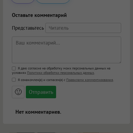
Оставьте комментарий
Представьтесь
Поддержка HTML
Я даю согласие на обработку моих персональных данных на
условиях
Политики обработки персональных данных
.
<b>, <strong>, <u>, <i>, <em>, <s>, <big>,
Я ознакомлен(а) и согласен(а) с
Правилами комментирования
.
<small>, <sup>, <sub>, <pre>, <ul>, <ol>, <li>,
<blockquote>, <code> экранирует HTML,
🙂
адреса URL автоматически становятся
ссылками, и [img]адрес[/img] будет
открываться в новой вкладке.
Нет комментариев.