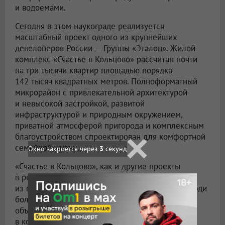
и водоемами.
Сегодня в этом наукограде реализуется
масштабный проект одного из крупнейших
девелоперов России — Группы «Эталон». Жилой
комплекс «Счастье в Кольцово» рассчитан почти
на три тысячи квартир площадью порядка
142 тысяч квадратных метров. Полноформатный
микрорайон с привлекательной архитектурой
и невысокой застройкой, развитой
инфраструктурой и природным окружением,
приватной атмосферой пригорода и комплексным
благоустройством спроектирован для комфортной
семейной жизни.
Окно закроется через
2
секунд
«Счастье в Кольцово», как и другие проекты
в региональных наукоградах, отражают один
из главных трендов на рынке недвижимости. Люди
больше не страдают «централизацией» и готовы
объективно оценивать локации «на периферии»,
в которых подчас созданы более комфортные