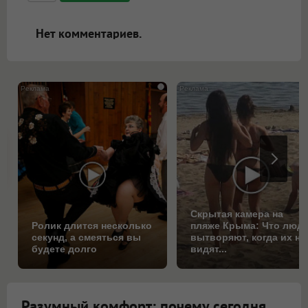
ссылками, и [img]адрес[/img] будет
открываться в новой вкладке.
Нет комментариев.
i
Скрытая камера на
Ролик длится несколько
пляже Крыма: Что люд
секунд, а смеяться вы
вытворяют, когда их не
будете долго
видят...
Разумный комфорт: почему сегодня