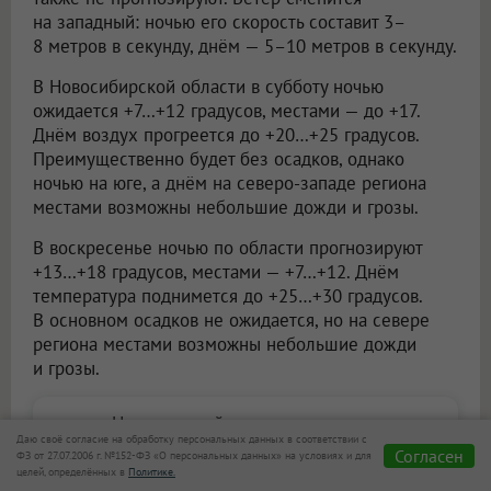
В субботу ночью температура в Новосибирске
составит +15…+17 градусов, днём воздух
прогреется до +22…+24. Осадков не ожидается.
Северо-западный ветер будет дуть со скоростью
4–9 метров в секунду.
В воскресенье станет заметно теплее. Ночью
синоптики обещают +13…+15 градусов, а днём —
уже +26…+28. Существенных осадков в городе
также не прогнозируют. Ветер сменится
на западный: ночью его скорость составит 3–
8 метров в секунду, днём — 5–10 метров в секунду.
В Новосибирской области в субботу ночью
ожидается +7…+12 градусов, местами — до +17.
Днём воздух прогреется до +20…+25 градусов.
Преимущественно будет без осадков, однако
ночью на юге, а днём на северо-западе региона
местами возможны небольшие дожди и грозы.
Даю своё согласие на обработку персональных данных в соответствии с
Согласен
ФЗ от 27.07.2006 г. №152-ФЗ «О персональных данных» на условиях и для
В воскресенье ночью по области прогнозируют
целей, определённых в
Политике.