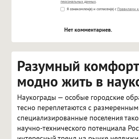
персональных данных
.
<b>, <strong>, <u>, <i>, <em>, <s>
Я ознакомлен(а) и согласен(а) с
Правилами к
<blockquote>, <code> экраниру
[img]адрес[/img] будет открыва
Нет комментариев.
Разумный комфорт:
модно жить в наук
Наукограды — особые городские обра
тесно переплетаются с размеренным 
специализированные поселения тако
научно-технического потенциала Рос
интересный тренд на рынке недвижи