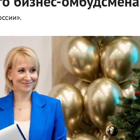
го бизнес-омбудсмена
ссии».