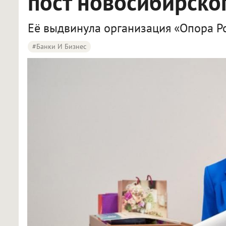
пост новосибирско
Её выдвинула организация «Опора Ро
#Банки И Бизнес