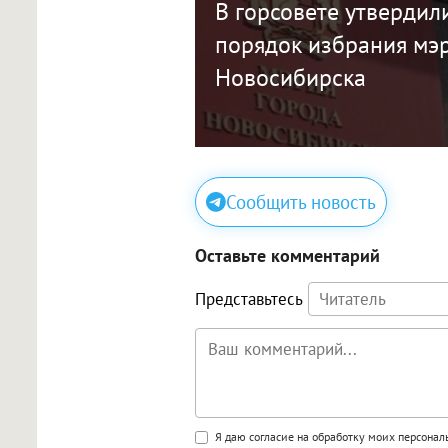
В горсовете утвердил
порядок избрания мэ
Новосибирска
Сообщить новость
Оставьте комментарий
Представьтесь
Поддержка HTML
Я даю согласие на обработку моих персона