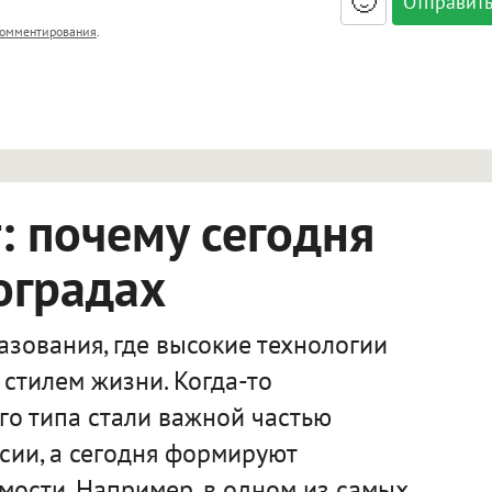
🙂
, <big>, <small>, <sup>, <sub>, <pre>, <ul>, <ol>, <li>,
омментирования
.
ет HTML, адреса URL автоматически становятся ссылками, и
ться в новой вкладке.
 почему сегодня
оградах
зования, где высокие технологии
стилем жизни. Когда-то
го типа стали важной частью
сии, а сегодня формируют
мости. Например, в одном из самых