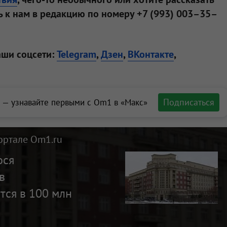
 к нам в редакцию по номеру +7 (993) 003–35–
аши соцсети:
Telegram
,
Дзен
,
ВКонтакте
,
Подписаться
 — узнавайте первыми с Om1 в «Макс»
ортале Om1.ru
ося
в
тся в 100 млн