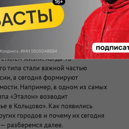
 почему сегодня
оградах
зования, где высокие технологии
стилем жизни. Когда-то
го типа стали важной частью
сии, а сегодня формируют
мости. Например, в одном из самых
ппа «Эталон» возводит
е в Кольцово». Как появились
ругих городов и почему их сегодня
— разберемся далее.