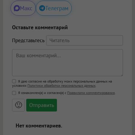
Макс
Телеграм
Оставьте комментарий
Представьтесь
Поддержка HTML
Я даю согласие на обработку моих персональных данных на
условиях
Политики обработки персональных данных
.
<b>, <strong>, <u>, <i>, <em>, <s>, <big>,
Я ознакомлен(а) и согласен(а) с
Правилами комментирования
.
<small>, <sup>, <sub>, <pre>, <ul>, <ol>, <li>,
<blockquote>, <code> экранирует HTML,
🙂
адреса URL автоматически становятся
ссылками, и [img]адрес[/img] будет
открываться в новой вкладке.
Нет комментариев.