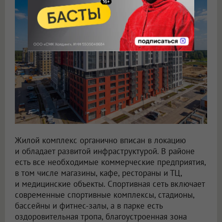
Жилой комплекс органично вписан в локацию
и обладает развитой инфраструктурой. В районе
есть все необходимые коммерческие предприятия,
в том числе магазины, кафе, рестораны и ТЦ,
и медицинские объекты. Спортивная сеть включает
современные спортивные комплексы, стадионы,
бассейны и фитнес-залы, а в парке есть
оздоровительная тропа, благоустроенная зона