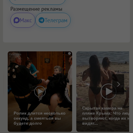
Размещение рекламы
Макс
Телеграм
i
Скрытая камера на
Ролик длится несколько
пляже Крыма: Что люд
секунд, а смеяться вы
вытворяют, когда их не
будете долго
видят...