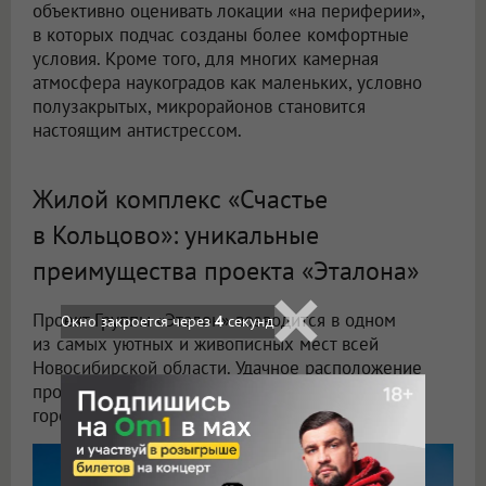
объективно оценивать локации «на периферии»,
в которых подчас созданы более комфортные
условия. Кроме того, для многих камерная
атмосфера наукоградов как маленьких, условно
полузакрытых, микрорайонов становится
настоящим антистрессом.
Жилой комплекс «Счастье
в Кольцово»: уникальные
преимущества проекта «Эталона»
Проект Группы «Эталон» возводится в одном
Окно закроется через
2
секунд
из самых уютных и живописных мест всей
Новосибирской области. Удачное расположение
проекта позволяет ему сочетать преимущества
городской среды и загородной жизни.