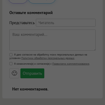
Оставьте комментарий
Представьтесь
Поддержка HTML
Я даю согласие на обработку моих персональных данных на
условиях
Политики обработки персональных данных
.
<b>, <strong>, <u>, <i>, <em>, <s>, <big>,
Я ознакомлен(а) и согласен(а) с
Правилами комментирования
.
<small>, <sup>, <sub>, <pre>, <ul>, <ol>, <li>,
<blockquote>, <code> экранирует HTML,
🙂
адреса URL автоматически становятся
ссылками, и [img]адрес[/img] будет
открываться в новой вкладке.
Нет комментариев.