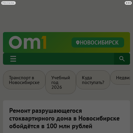
РЕКЛАМА
НОВОСИБИРСК
Транспорт в
Учебный
Куда
Недвиж
Новосибирске
год
поступать?
2026
Ремонт разрушающегося
стоквартирного дома в Новосибирске
обойдётся в 100 млн рублей