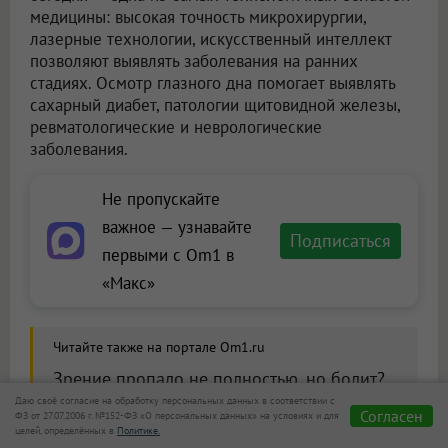
медицины: высокая точность микрохирургии,
лазерные технологии, искусственный интеллект
позволяют выявлять заболевания на ранних
стадиях. Осмотр глазного дна помогает выявлять
сахарный диабет, патологии щитовидной железы,
ревматологические и неврологические
заболевания.
Не пропускайте
важное — узнавайте
Подписаться
первыми с Om1 в
«Макс»
Читайте также на портале Om1.ru
Зрение пропало не полностью, но болит?
Врач назвала симптом инсульта глаза,
Даю своё согласие на обработку персональных данных в соответствии с
Согласен
ФЗ от 27.07.2006 г. №152-ФЗ «О персональных данных» на условиях и для
который нельзя игнорировать
целей, определённых в
Политике.