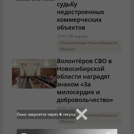
судьбу
недостроенных
коммерческих
объектов
19:47, 08 апреля
#Заксобрание Новосибирской
Области
Волонтёров СВО в
Новосибирской
области наградят
знаком «За
милосердие и
добровольчество»
16:37, 26 марта
Окно закроется через
3
секунд
#Заксобрание Новосибирской
Области