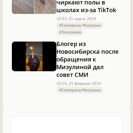
чиркают полы в
школах из-за TikTok
10:35, 05 марта 2024
#Екатерина Мизулина
#эксклюзив
Блогер из
Новосибирска после
обращения к
Мизулиной дал
совет СМИ
10:14, 29 февраля 2024
#Екатерина Мизулина