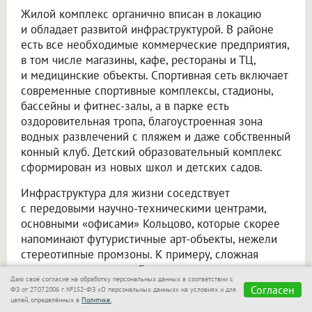
Жилой комплекс органично вписан в локацию
и обладает развитой инфраструктурой. В районе
есть все необходимые коммерческие предприятия,
в том числе магазины, кафе, рестораны и ТЦ,
и медицинские объекты. Спортивная сеть включает
современные спортивные комплексы, стадионы,
бассейны и фитнес-залы, а в парке есть
оздоровительная тропа, благоустроенная зона
водных развлечений с пляжем и даже собственный
конный клуб. Детский образовательный комплекс
сформирован из новых школ и детских садов.
Инфраструктура для жизни соседствует
с передовыми научно-техническими центрами,
основными «офисами» Кольцово, которые скорее
напоминают футуристичные арт-объекты, нежели
стереотипные промзоны. К примеру, сложная
архитектура местного Биотехнопарка превратила
Даю своё согласие на обработку персональных данных в соответствии с
его в одну из главных местных
Согласен
ФЗ от 27.07.2006 г. №152-ФЗ «О персональных данных» на условиях и для
достопримечательностей. При этом все зоны —
целей, определённых в
Политике.