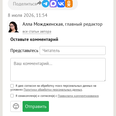
Поделиться
8 июля 2026, 11:54
Алла Мождженская
, главный редактор
все статьи автора
Оставьте комментарий
Представьтесь
Поддержка HTML
Я даю согласие на обработку моих персональных данных на
условиях
Политики обработки персональных данных
.
<b>, <strong>, <u>, <i>, <em>, <s>, <big>,
Я ознакомлен(а) и согласен(а) с
Правилами комментирования
.
<small>, <sup>, <sub>, <pre>, <ul>, <ol>, <li>,
<blockquote>, <code> экранирует HTML,
🙂
адреса URL автоматически становятся
ссылками, и [img]адрес[/img] будет