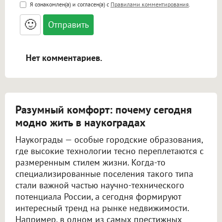
<b>, <strong>, <u>, <i>, <em>, <s>, <big>,
Я ознакомлен(а) и согласен(а) с
Правилами комментирования
.
<small>, <sup>, <sub>, <pre>, <ul>, <ol>, <li>,
<blockquote>, <code> экранирует HTML,
🙂
адреса URL автоматически становятся
ссылками, и [img]адрес[/img] будет
открываться в новой вкладке.
Нет комментариев.
Разумный комфорт: почему сегодня
модно жить в наукоградах
Наукограды — особые городские образования,
где высокие технологии тесно переплетаются с
размеренным стилем жизни. Когда-то
специализированные поселения такого типа
стали важной частью научно-технического
потенциала России, а сегодня формируют
интересный тренд на рынке недвижимости.
Например, в одном из самых престижных