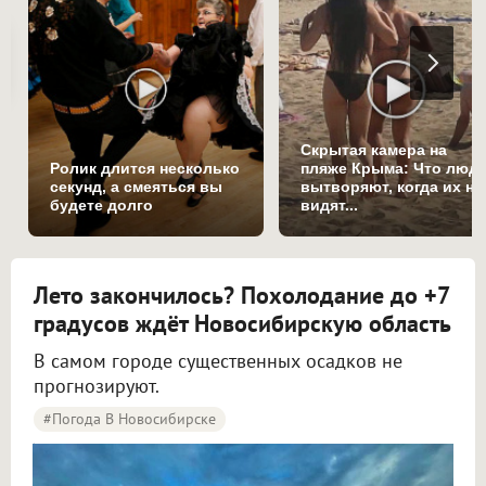
Скрытая камера на
Ролик длится несколько
пляже Крыма: Что люд
секунд, а смеяться вы
вытворяют, когда их не
будете долго
видят...
Лето закончилось? Похолодание до +7
градусов ждёт Новосибирскую область
В самом городе существенных осадков не
прогнозируют.
#Погода В Новосибирске
Синоптики рассказали о погоде в Новосибирске на 8 и 9 августа