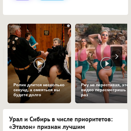
i
Ролик длится несколько
Ржу не переставая, это
секунд, а смеяться вы
видео пересмотришь н
будете долго
раз
Урал и Сибирь в числе приоритетов:
«Эталон» признан лучшим