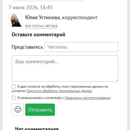
7 июля 2026, 16:45
Юлия Устинова
, корреспондент
все статьи автора
Оставьте комментарий
Представьтесь
Поддержка HTML
Я даю согласие на обработку моих персональных данных на
условиях
Политики обработки персональных данных
.
<b>, <strong>, <u>, <i>, <em>, <s>, <big>,
Я ознакомлен(а) и согласен(а) с
Правилами комментирования
.
<small>, <sup>, <sub>, <pre>, <ul>, <ol>, <li>,
<blockquote>, <code> экранирует HTML,
🙂
адреса URL автоматически становятся
ссылками, и [img]адрес[/img] будет
открываться в новой вкладке.
Нет комментариев.