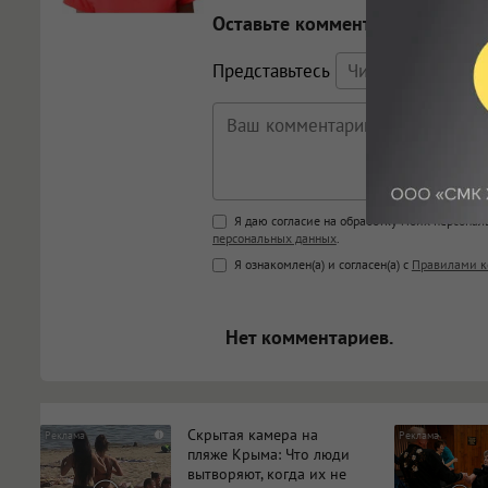
Оставьте комментарий
Представьтесь
Поддержка HTML
Я даю согласие на обработку моих персона
персональных данных
.
<b>, <strong>, <u>, <i>, <em>, <s>
Я ознакомлен(а) и согласен(а) с
Правилами к
<blockquote>, <code> экраниру
[img]адрес[/img] будет открыва
Нет комментариев.
Скрытая камера на
i
пляже Крыма: Что люди
вытворяют, когда их не