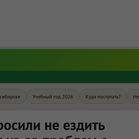
и
осибирске
Учебный год 2026
Куда поступать?
Не
осили не ездить