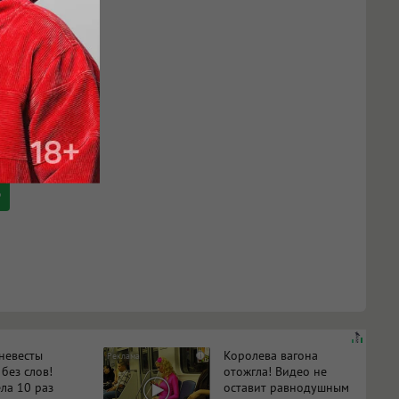
 невесты
Королева вагона
i
 без слов!
отожгла! Видео не
ла 10 раз
оставит равнодушным