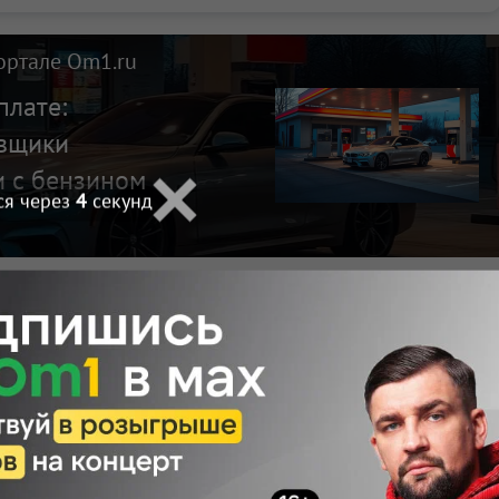
ортале Om1.ru
плате:
авщики
и с бензином
ся через
2
секунд
Макс
Телеграм
Размещение рекламы
Поделиться