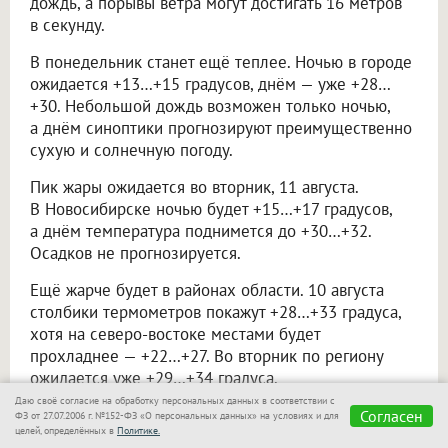
дождь, а порывы ветра могут достигать 16 метров
в секунду.
В понедельник станет ещё теплее. Ночью в городе
ожидается +13…+15 градусов, днём — уже +28…
+30. Небольшой дождь возможен только ночью,
а днём синоптики прогнозируют преимущественно
сухую и солнечную погоду.
Пик жары ожидается во вторник, 11 августа.
В Новосибирске ночью будет +15…+17 градусов,
а днём температура поднимется до +30…+32.
Осадков не прогнозируется.
Ещё жарче будет в районах области. 10 августа
столбики термометров покажут +28…+33 градуса,
хотя на северо-востоке местами будет
прохладнее — +22…+27. Во вторник по региону
ожидается уже +29…+34 градуса.
Даю своё согласие на обработку персональных данных в соответствии с
При этом ветер постепенно ослабеет. Если
Согласен
ФЗ от 27.07.2006 г. №152-ФЗ «О персональных данных» на условиях и для
целей, определённых в
Политике.
в воскресенье и ночью в понедельник местами