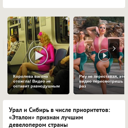
i
Королева вагона
Ржу не переставая, это
отожгла! Видео не
видео пересмотришь н
оставит равнодушным
раз
Урал и Сибирь в числе приоритетов:
«Эталон» признан лучшим
девелопером страны