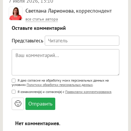
7 июля 2026, 13:10
Светлана Ларионова
, корреспондент
все статьи автора
Оставьте комментарий
Представьтесь
Поддержка HTML
Я даю согласие на обработку моих персональных данных на
условиях
Политики обработки персональных данных
.
<b>, <strong>, <u>, <i>, <em>, <s>, <big>,
Я ознакомлен(а) и согласен(а) с
Правилами комментирования
.
<small>, <sup>, <sub>, <pre>, <ul>, <ol>, <li>,
<blockquote>, <code> экранирует HTML,
🙂
адреса URL автоматически становятся
ссылками, и [img]адрес[/img] будет
открываться в новой вкладке.
Нет комментариев.