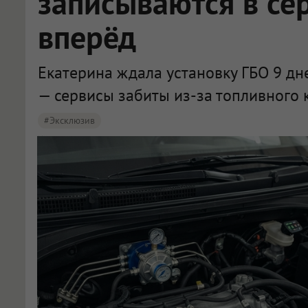
записываются в се
вперёд
Екатерина ждала установку ГБО 9 дне
— сервисы забиты из-за топливного 
#эксклюзив
Новосибирские водители переходят на газ