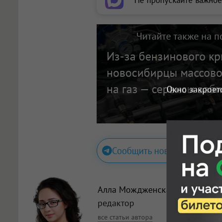
Не пропускайте важное
Читайте также на п
Из-за бензинового кр
новосибирцы массово
на газ — сервисы заб
Окно закроет
Сообщить новость
Алла Мождженская
, главный
редактор
все статьи автора