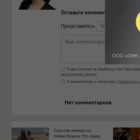
Оставьте комментарий
Представьтесь
Поддержка HTML
Я даю согласие на обработку моих персона
персональных данных
.
<b>, <strong>, <u>, <i>, <em>, <s>
Я ознакомлен(а) и согласен(а) с
Правилами к
<blockquote>, <code> экраниру
[img]адрес[/img] будет открыва
Нет комментариев.
Скрытая камера на
i
пляже Крыма: Что люди