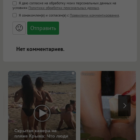
Поддержка HTML
Я даю согласие на обработку моих персональных данных на
условиях
Политики обработки персональных данных
.
<b>, <strong>, <u>, <i>, <em>, <s>, <big>,
Я ознакомлен(а) и согласен(а) с
Правилами комментирования
.
<small>, <sup>, <sub>, <pre>, <ul>, <ol>, <li>,
<blockquote>, <code> экранирует HTML,
🙂
адреса URL автоматически становятся
ссылками, и [img]адрес[/img] будет
открываться в новой вкладке.
Нет комментариев.
i
Скрытая камера на
пляже Крыма: Что люди