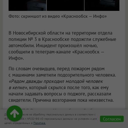
Фото: скриншот из видео «Краснообск — Инфо»
В Новосибирской области на территории отдела
полиции № 3 в Краснообске подожгли служебные
автомобили. Инцидент произошёл ночью,
сообщили в телеграм-канале «Краснообск —
Инфо».
По словам очевидцев, перед пожаром рядом
с машинами заметили подозрительного человека.
«Рядом дважды проходил молодой человек
в кепке»
, который скрылся после того, как ему
начали задавать вопросы о поджоге, рассказали
свидетели. Причина возгорания пока неизвестна.
В ГУ МВД России по Новосибирской области
Даю своё согласие на обработку персональных данных в соответствии с
сообщили, что пострадавших нет, проводится
Согласен
ФЗ от 27.07.2006 г. №152-ФЗ «О персональных данных» на условиях и для
проверка. Аналогичный инцидент произошёл
целей, определённых в
Политике.