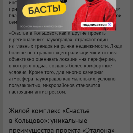
инфраструктурой и природным окружением,
приватной атмосферой пригорода и комплексным
благоустройством спроектирован для комфортной
семейной жизни.
«Счастье в Кольцово», как и другие проекты
в региональных наукоградах, отражают один
из главных трендов на рынке недвижимости. Люди
больше не страдают «централизацией» и готовы
объективно оценивать локации «на периферии»,
в которых подчас созданы более комфортные
условия. Кроме того, для многих камерная
атмосфера наукоградов как маленьких, условно
полузакрытых, микрорайонов становится
настоящим антистрессом.
Жилой комплекс «Счастье
в Кольцово»: уникальные
преимущества проекта «Эталона»