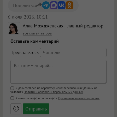
Поделиться
6 июля 2026, 10:11
Алла Мождженская
, главный редактор
все статьи автора
Оставьте комментарий
Представьтесь
Поддержка HTML
Я даю согласие на обработку моих персональных данных на
условиях
Политики обработки персональных данных
.
<b>, <strong>, <u>, <i>, <em>, <s>, <big>,
Я ознакомлен(а) и согласен(а) с
Правилами комментирования
.
<small>, <sup>, <sub>, <pre>, <ul>, <ol>, <li>,
<blockquote>, <code> экранирует HTML,
🙂
адреса URL автоматически становятся
ссылками, и [img]адрес[/img] будет