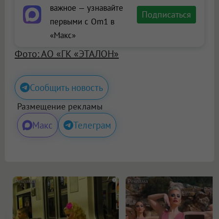
важное — узнавайте
Подписаться
первыми с Om1 в
«Макс»
Фото: АО «ГК «ЭТАЛОН»
Сообщить новость
Размещение рекламы
Макс
Телеграм
i