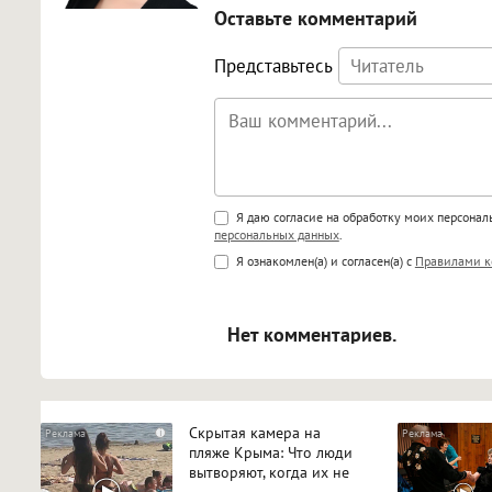
Оставьте комментарий
Представьтесь
Поддержка HTML
Я даю согласие на обработку моих персона
персональных данных
.
<b>, <strong>, <u>, <i>, <em>, <s>
Я ознакомлен(а) и согласен(а) с
Правилами к
<blockquote>, <code> экраниру
[img]адрес[/img] будет открыва
Нет комментариев.
Скрытая камера на
i
пляже Крыма: Что люди
вытворяют, когда их не
видят...