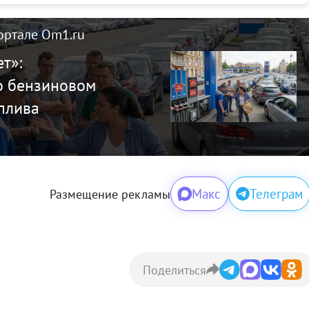
ортале Om1.ru
т»:
о бензиновом
оплива
Макс
Телеграм
Размещение рекламы
Поделиться