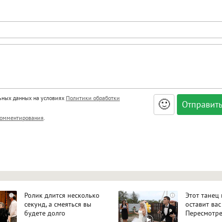
льных данных на условиях
Политики обработки
🙂
, <big>, <small>, <sup>, <sub>, <pre>, <ul>, <ol>, <li>,
омментирования
.
ет HTML, адреса URL автоматически становятся ссылками, и
ться в новой вкладке.
Ролик длится несколько
Этот танец
i
i
секунд, а смеяться вы
оставит вас
будете долго
Пересмотре