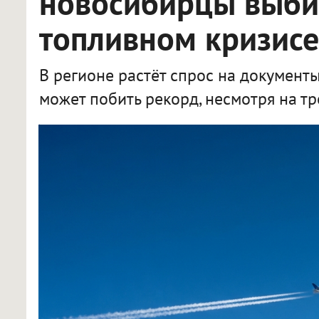
новосибирцы выби
топливном кризис
В регионе растёт спрос на документ
может побить рекорд, несмотря на тр
В Новосибирской области 72 384 жителя получили загранпаспорта за полгода