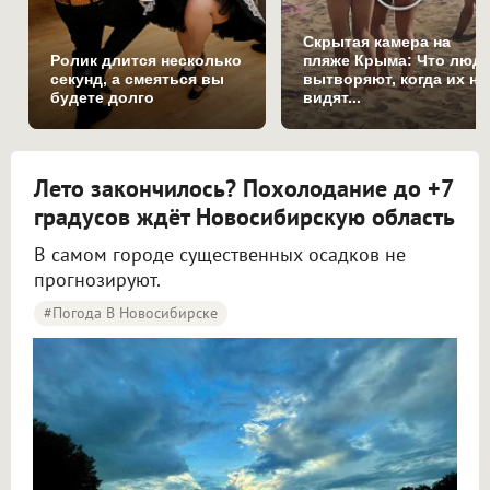
Скрытая камера на
Ролик длится несколько
пляже Крыма: Что люд
секунд, а смеяться вы
вытворяют, когда их не
будете долго
видят...
Лето закончилось? Похолодание до +7
градусов ждёт Новосибирскую область
В самом городе существенных осадков не
прогнозируют.
#Погода В Новосибирске
Синоптики рассказали о погоде в Новосибирске на 8 и 9 августа