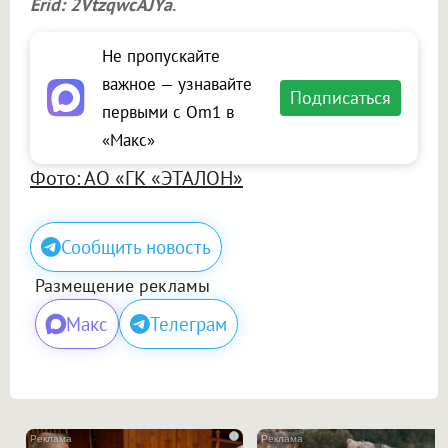
Erid: 2VtzqwcAJYa
.
Не пропускайте
важное — узнавайте
Подписаться
первыми с Om1 в
«Макс»
Фото: АО «ГК «ЭТАЛОН»
Сообщить новость
Размещение рекламы
Макс
Телеграм
i