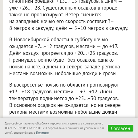
синоптики обещают +13…+15 градусов, а днём —
уже +26…+28. Существенных осадков в городе
также не прогнозируют. Ветер сменится
на западный: ночью его скорость составит 3–
8 метров в секунду, днём — 5–10 метров в секунду.
В Новосибирской области в субботу ночью
ожидается +7…+12 градусов, местами — до +17.
Днём воздух прогреется до +20…+25 градусов.
Преимущественно будет без осадков, однако
ночью на юге, а днём на северо-западе региона
местами возможны небольшие дожди и грозы.
В воскресенье ночью по области прогнозируют
+13…+18 градусов, местами — +7…+12. Днём
температура поднимется до +25…+30 градусов.
В основном осадков не ожидается, но на севере
региона местами возможны небольшие дожди
и грозы.
Даю своё согласие на обработку персональных данных в соответствии с
Согласен
ФЗ от 27.07.2006 г. №152-ФЗ «О персональных данных» на условиях и для
Не пропускайте
целей, определённых в
Политике.