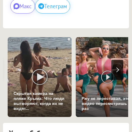
Макс
Телеграм
i
Скрытая камера на
пляже Крыма: Что люди
Ржу не переставая, это
вытворяют, когда их не
видео пересмотришь н
видят...
раз