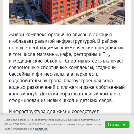
Жилой комплекс органично вписан в локацию
и обладает развитой инфраструктурой. В районе
есть все необходимые коммерческие предприятия,
в том числе магазины, кафе, рестораны и ТЦ,
и медицинские объекты. Спортивная сеть включает
современные спортивные комплексы, стадионы,
бассейны и фитнес-залы, а в парке есть
оздоровительная тропа, благоустроенная зона
водных развлечений с пляжем и даже собственный
конный клуб. Детский образовательный комплекс
сформирован из новых школ и детских садов.
Инфраструктура для жизни соседствует
с передовыми научно-техническими центрами,
Даю своё согласие на обработку персональных данных в соответствии с
основными «офисами» Кольцово, которые скорее
Согласен
ФЗ от 27.07.2006 г. №152-ФЗ «О персональных данных» на условиях и для
целей, определённых в
Политике.
напоминают футуристичные арт-объекты, нежели