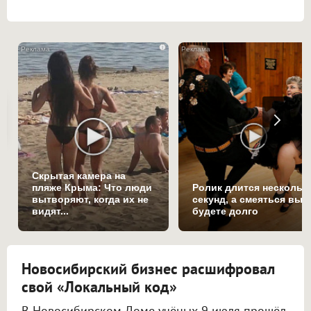
i
Скрытая камера на
пляже Крыма: Что люди
Ролик длится нескольк
вытворяют, когда их не
секунд, а смеяться вы
видят...
будете долго
Новосибирский бизнес расшифровал
свой «Локальный код»
В Новосибирском Доме учёных 9 июля прошёл