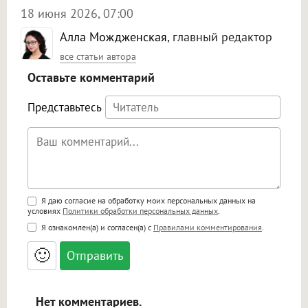
18 июня 2026, 07:00
Алла Мождженская
, главный редактор
все статьи автора
Оставьте комментарий
Представьтесь
Поддержка HTML
Я даю согласие на обработку моих персональных данных на
условиях
Политики обработки персональных данных
.
<b>, <strong>, <u>, <i>, <em>, <s>, <big>,
Я ознакомлен(а) и согласен(а) с
Правилами комментирования
.
<small>, <sup>, <sub>, <pre>, <ul>, <ol>, <li>,
<blockquote>, <code> экранирует HTML,
🙂
адреса URL автоматически становятся
ссылками, и [img]адрес[/img] будет
открываться в новой вкладке.
Нет комментариев.