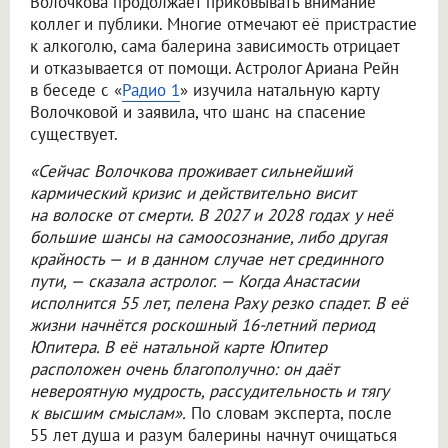
Волочкова продолжает приковывать внимание
коллег и публики. Многие отмечают её пристрастие
к алкоголю, сама балерина зависимость отрицает
и отказывается от помощи. Астролог Ариана Рейн
в беседе с «
Радио 1
» изучила натальную карту
Волочковой и заявила, что шанс на спасение
существует.
«Сейчас Волочкова проживает сильнейший
кармический кризис и действительно висит
на волоске от смерти. В 2027 и 2028 годах у неё
большие шансы на самоосознание, либо другая
крайность — и в данном случае нет срединного
пути, — сказала астролог. — Когда Анастасии
исполнится 55 лет, пелена Раху резко спадет. В её
жизни начнётся роскошный 16‑летний период
Юпитера. В её натальной карте Юпитер
расположен очень благополучно: он даёт
невероятную мудрость, рассудительность и тягу
к высшим смыслам».
По словам эксперта, после
55 лет душа и разум балерины начнут очищаться