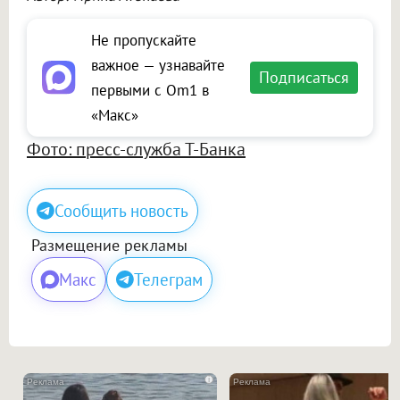
Не пропускайте
важное — узнавайте
Подписаться
первыми с Om1 в
«Макс»
Фото: пресс-служба Т-Банка
Сообщить новость
Размещение рекламы
Макс
Телеграм
i