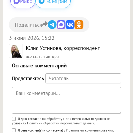
Макс
Телеграм
Поделиться
3 июня 2026, 15:22
Юлия Устинова
, корреспондент
все статьи автора
Оставьте комментарий
Представьтесь
Поддержка HTML
Я даю согласие на обработку моих персональных данных на
условиях
Политики обработки персональных данных
.
<b>, <strong>, <u>, <i>, <em>, <s>, <big>,
Я ознакомлен(а) и согласен(а) с
Правилами комментирования
.