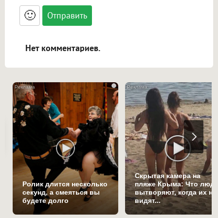
<small>, <sup>, <sub>, <pre>, <ul>, <ol>, <li>,
<blockquote>, <code> экранирует HTML,
🙂
адреса URL автоматически становятся
ссылками, и [img]адрес[/img] будет
открываться в новой вкладке.
Нет комментариев.
i
Скрытая камера на
Ролик длится несколько
пляже Крыма: Что люд
секунд, а смеяться вы
вытворяют, когда их не
будете долго
видят...