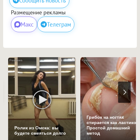
Сообщить новость
Размещение рекламы
Макс
Телеграм
i
Грибок на ногтях
стирается как ластиком
Ролик из Омска: вы
Простой домашний
будете смеяться долго
метод