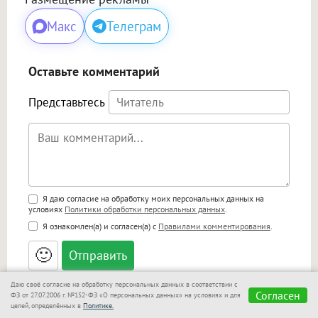
Макс
Телеграм
Оставьте комментарий
Представьтесь
Поддержка HTML
Я даю согласие на обработку моих персональных данных на
условиях
Политики обработки персональных данных
.
<b>, <strong>, <u>, <i>, <em>, <s>, <big>,
Я ознакомлен(а) и согласен(а) с
Правилами комментирования
.
<small>, <sup>, <sub>, <pre>, <ul>, <ol>, <li>,
<blockquote>, <code> экранирует HTML,
🙂
адреса URL автоматически становятся
ссылками, и [img]адрес[/img] будет
открываться в новой вкладке.
Даю своё согласие на обработку персональных данных в соответствии с
Согласен
ФЗ от 27.07.2006 г. №152-ФЗ «О персональных данных» на условиях и для
Нет комментариев.
целей, определённых в
Политике.