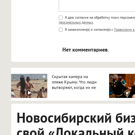
Поддержка HTML
Я даю согласие на обработку моих персона
персональных данных
.
<b>, <strong>, <u>, <i>, <em>, <s>
Я ознакомлен(а) и согласен(а) с
Правилами к
<blockquote>, <code> экраниру
[img]адрес[/img] будет открыва
Нет комментариев.
Скрытая камера на
i
пляже Крыма: Что люди
вытворяют, когда их не
видят...
Новосибирский би
свой «Локальный 