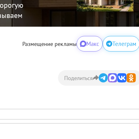
дорогую
зываем
Макс
Телеграм
Размещение рекламы
Поделиться