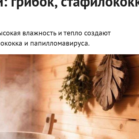
: грибок, стафилокок
ысокая влажность и тепло создают
лококка и папилломавируса.