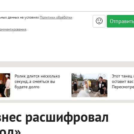
льных данных на условиях
Политики обработки
🙂
, <big>, <small>, <sup>, <sub>, <pre>, <ul>, <ol>, <li>,
омментирования
.
ет HTML, адреса URL автоматически становятся ссылками, и
ться в новой вкладке.
Ролик длится несколько
Этот танец
i
i
секунд, а смеяться вы
оставит вас
будете долго
Пересмотре
знес расшифровал
код»