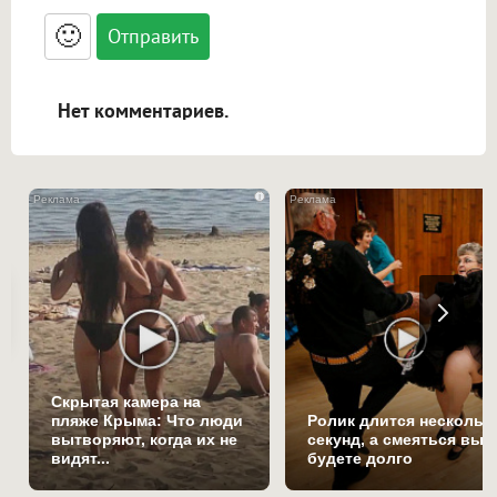
<small>, <sup>, <sub>, <pre>, <ul>, <ol>, <li>,
<blockquote>, <code> экранирует HTML,
🙂
адреса URL автоматически становятся
ссылками, и [img]адрес[/img] будет
открываться в новой вкладке.
Нет комментариев.
i
Скрытая камера на
пляже Крыма: Что люди
Ролик длится нескольк
вытворяют, когда их не
секунд, а смеяться вы
видят...
будете долго