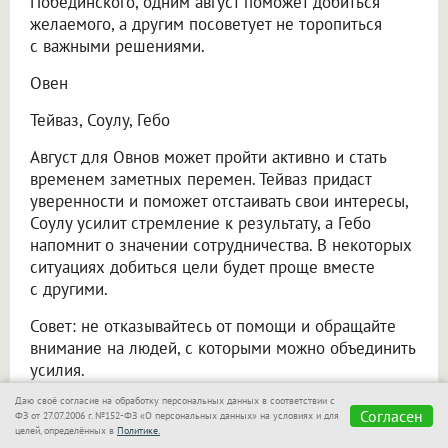
Побединского, одним август поможет добиться
желаемого, а другим посоветует не торопиться
с важными решениями.
Овен
Тейваз, Соулу, Гебо
Август для Овнов может пройти активно и стать
временем заметных перемен. Тейваз придаст
уверенности и поможет отстаивать свои интересы,
Соулу усилит стремление к результату, а Гебо
напомнит о значении сотрудничества. В некоторых
ситуациях добиться цели будет проще вместе
с другими.
Совет: не отказывайтесь от помощи и обращайте
внимание на людей, с которыми можно объединить
усилия.
Даю своё согласие на обработку персональных данных в соответствии с
Телец
Согласен
ФЗ от 27.07.2006 г. №152-ФЗ «О персональных данных» на условиях и для
целей, определённых в
Политике.
Феху, Йера, Альгиз