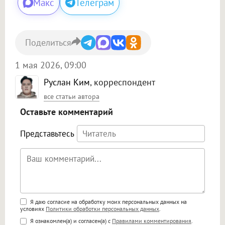
Макс
Телеграм
Поделиться
1 мая 2026, 09:00
Руслан Ким
, корреспондент
все статьи автора
Оставьте комментарий
Представьтесь
Поддержка HTML
Я даю согласие на обработку моих персональных данных на
условиях
Политики обработки персональных данных
.
<b>, <strong>, <u>, <i>, <em>, <s>, <big>,
Я ознакомлен(а) и согласен(а) с
Правилами комментирования
.