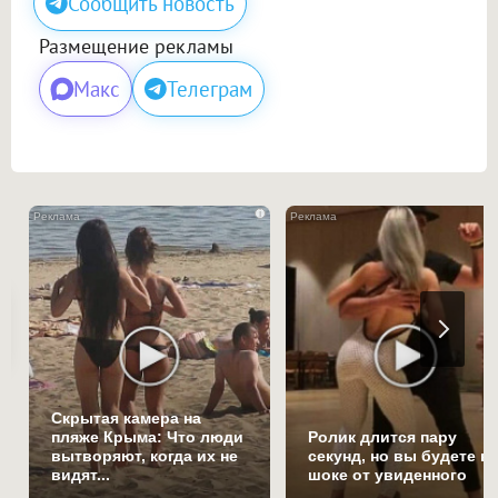
Сообщить новость
Размещение рекламы
Макс
Телеграм
i
Скрытая камера на
пляже Крыма: Что люди
Ролик длится пару
вытворяют, когда их не
секунд, но вы будете в
видят...
шоке от увиденного