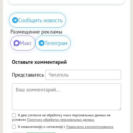
Сообщить новость
Размещение рекламы
Макс
Телеграм
Оставьте комментарий
Представьтесь
Поддержка HTML
Я даю согласие на обработку моих персональных данных на
условиях
Политики обработки персональных данных
.
<b>, <strong>, <u>, <i>, <em>, <s>, <big>,
Я ознакомлен(а) и согласен(а) с
Правилами комментирования
.
<small>, <sup>, <sub>, <pre>, <ul>, <ol>, <li>,