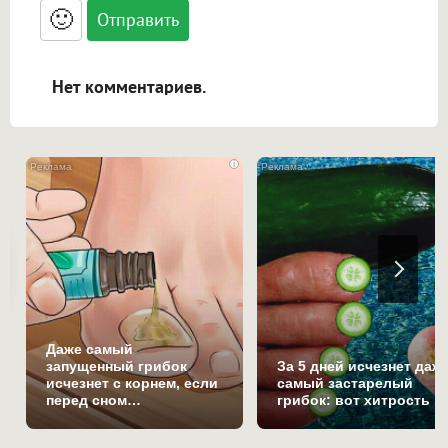
<blockquote>, <code> экранирует HTML,
🙂
адреса URL автоматически становятся
ссылками, и [img]адрес[/img] будет
открываться в новой вкладке.
Нет комментариев.
i
Даже самый
запущенный грибок
За 5 дней исчезнет даж
исчезнет с корнем, если
самый застарелый
перед сном…
грибок: вот хитрость