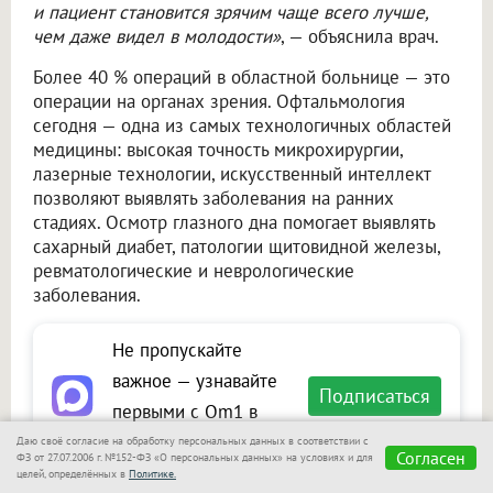
и пациент становится зрячим чаще всего лучше,
чем даже видел в молодости»
, — объяснила врач.
Более 40 % операций в областной больнице — это
операции на органах зрения. Офтальмология
сегодня — одна из самых технологичных областей
медицины: высокая точность микрохирургии,
лазерные технологии, искусственный интеллект
позволяют выявлять заболевания на ранних
стадиях. Осмотр глазного дна помогает выявлять
сахарный диабет, патологии щитовидной железы,
ревматологические и неврологические
заболевания.
Не пропускайте
важное — узнавайте
Подписаться
первыми с Om1 в
«Макс»
Даю своё согласие на обработку персональных данных в соответствии с
Согласен
ФЗ от 27.07.2006 г. №152-ФЗ «О персональных данных» на условиях и для
целей, определённых в
Политике.