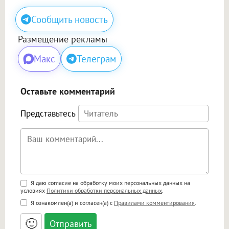
Сообщить новость
Размещение рекламы
Макс
Телеграм
Оставьте комментарий
Представьтесь
Поддержка HTML
Я даю согласие на обработку моих персональных данных на
условиях
Политики обработки персональных данных
.
<b>, <strong>, <u>, <i>, <em>, <s>, <big>,
Я ознакомлен(а) и согласен(а) с
Правилами комментирования
.
<small>, <sup>, <sub>, <pre>, <ul>, <ol>, <li>,
<blockquote>, <code> экранирует HTML,
🙂
адреса URL автоматически становятся