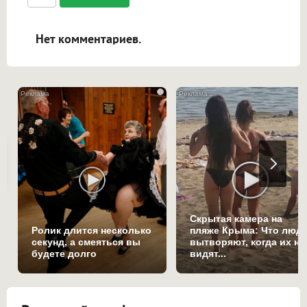
ссылками, и [img]адрес[/img] будет
открываться в новой вкладке.
Нет комментариев.
i
Скрытая камера на
Ролик длится несколько
пляже Крыма: Что люд
секунд, а смеяться вы
вытворяют, когда их не
будете долго
видят...