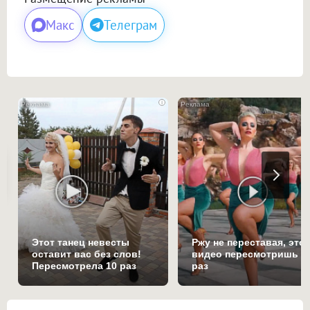
Макс
Телеграм
i
Этот танец невесты
Ржу не переставая, это
оставит вас без слов!
видео пересмотришь н
Пересмотрела 10 раз
раз