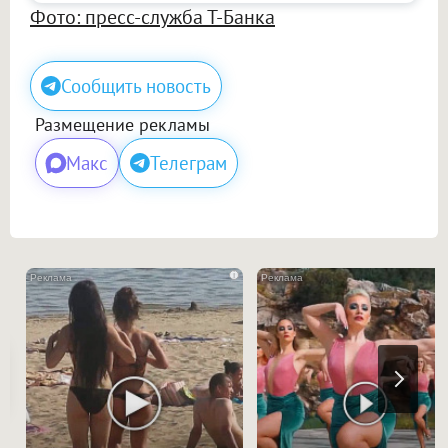
Фото: пресс-служба Т-Банка
Сообщить новость
Размещение рекламы
Макс
Телеграм
i