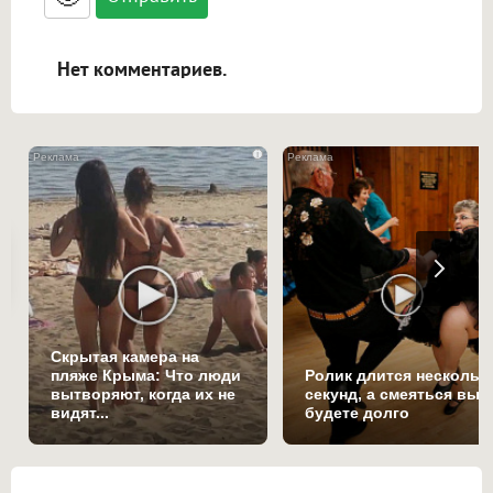
ссылками, и [img]адрес[/img] будет
открываться в новой вкладке.
Нет комментариев.
i
Скрытая камера на
пляже Крыма: Что люди
Ролик длится нескольк
вытворяют, когда их не
секунд, а смеяться вы
видят...
будете долго