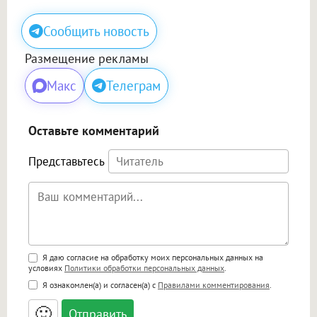
Сообщить новость
Размещение рекламы
Макс
Телеграм
Оставьте комментарий
Представьтесь
Поддержка HTML
Я даю согласие на обработку моих персональных данных на
условиях
Политики обработки персональных данных
.
<b>, <strong>, <u>, <i>, <em>, <s>, <big>,
Я ознакомлен(а) и согласен(а) с
Правилами комментирования
.
<small>, <sup>, <sub>, <pre>, <ul>, <ol>, <li>,
<blockquote>, <code> экранирует HTML,
🙂
адреса URL автоматически становятся