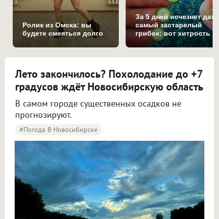
За 5 дней исчезнет даж
Ролик из Омска: вы
самый застарелый
будете смеяться долго
грибок: вот хитрость
Лето закончилось? Похолодание до +7
градусов ждёт Новосибирскую область
В самом городе существенных осадков не
прогнозируют.
#Погода В Новосибирске
Синоптики рассказали о погоде в Новосибирске на 8 и 9 августа