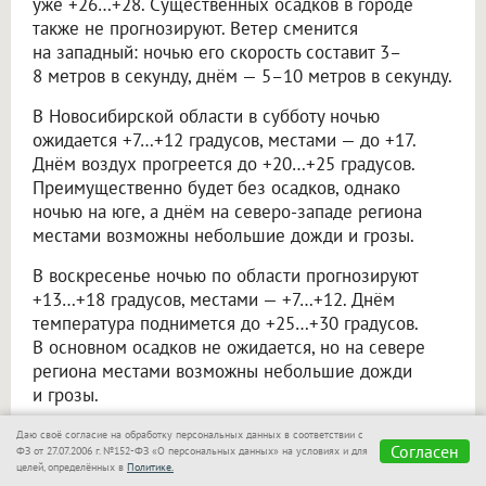
уже +26…+28. Существенных осадков в городе
также не прогнозируют. Ветер сменится
на западный: ночью его скорость составит 3–
8 метров в секунду, днём — 5–10 метров в секунду.
В Новосибирской области в субботу ночью
ожидается +7…+12 градусов, местами — до +17.
Днём воздух прогреется до +20…+25 градусов.
Преимущественно будет без осадков, однако
ночью на юге, а днём на северо-западе региона
местами возможны небольшие дожди и грозы.
В воскресенье ночью по области прогнозируют
+13…+18 градусов, местами — +7…+12. Днём
температура поднимется до +25…+30 градусов.
В основном осадков не ожидается, но на севере
региона местами возможны небольшие дожди
и грозы.
Даю своё согласие на обработку персональных данных в соответствии с
Не пропускайте
Согласен
ФЗ от 27.07.2006 г. №152-ФЗ «О персональных данных» на условиях и для
целей, определённых в
Политике.
важное — узнавайте