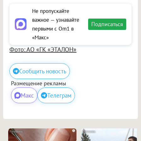
Не пропускайте
важное — узнавайте
Подписаться
первыми с Om1 в
«Макс»
Фото: АО «ГК «ЭТАЛОН»
Сообщить новость
Размещение рекламы
Макс
Телеграм
i