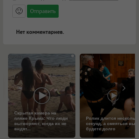
<small>, <sup>, <sub>, <pre>, <ul>, <ol>, <li>,
<blockquote>, <code> экранирует HTML,
🙂
адреса URL автоматически становятся
ссылками, и [img]адрес[/img] будет
открываться в новой вкладке.
Нет комментариев.
i
Скрытая камера на
пляже Крыма: Что люди
Ролик длится нескольк
вытворяют, когда их не
секунд, а смеяться вы
видят...
будете долго