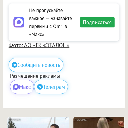
Не пропускайте
важное — узнавайте
Подписаться
первыми с Om1 в
«Макс»
Фото: АО «ГК «ЭТАЛОН»
Сообщить новость
Размещение рекламы
Макс
Телеграм
i