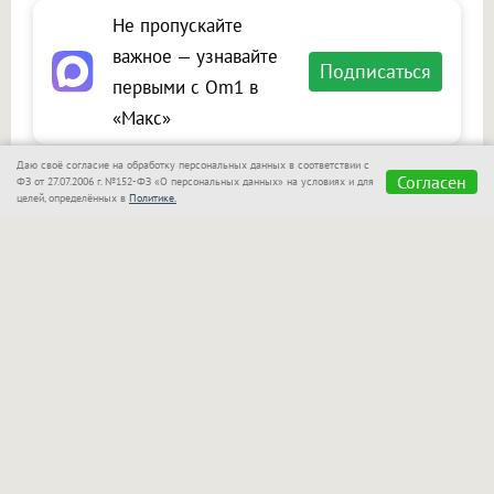
Не пропускайте
важное — узнавайте
Подписаться
первыми с Om1 в
«Макс»
Даю своё согласие на обработку персональных данных в соответствии с
Согласен
ФЗ от 27.07.2006 г. №152-ФЗ «О персональных данных» на условиях и для
целей, определённых в
Политике.
Сообщить новость
Размещение рекламы
Макс
Телеграм
Оставьте комментарий
Представьтесь