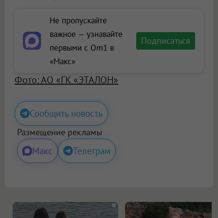
Не пропускайте
важное — узнавайте
Подписаться
первыми с Om1 в
«Макс»
Фото: АО «ГК «ЭТАЛОН»
Сообщить новость
Размещение рекламы
Макс
Телеграм
i