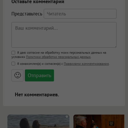
Оставьте комментарий
Представьтесь
Поддержка HTML
Я даю согласие на обработку моих персональных данных на
условиях
Политики обработки персональных данных
.
<b>, <strong>, <u>, <i>, <em>, <s>, <big>,
Я ознакомлен(а) и согласен(а) с
Правилами комментирования
.
<small>, <sup>, <sub>, <pre>, <ul>, <ol>, <li>,
<blockquote>, <code> экранирует HTML,
🙂
адреса URL автоматически становятся
ссылками, и [img]адрес[/img] будет
открываться в новой вкладке.
Нет комментариев.
i