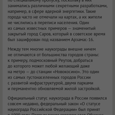
занимались различными секретными разработками,
например, в сфере ядерной энергетики. Такие
города часто не отмечали на картах, а их жители
не числились в переписи населения. Один
из самых известных примеров — знаменитый
закрытый город Саров, который в советское время
был зашифрован под названием Арзамас-16.
Между тем многие наукограды внешне ничем
не отличаются от большинства городов страны:
к примеру, подмосковный Реутов, добраться
до которого может любой желающий даже
на метро — до станции «Новокосино». Это один
из самых густонаселенных городов России
с развитой инфраструктурой, двумя парками
и перманентно обновляемой жилой застройкой.
Официальный статус наукограда в России появился
совсем недавно, федеральный закон «О статусе
наукограда Российской Федерации» был принят
в 1999 году. Первым таким городом стал Обнинск