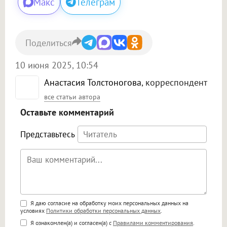
Макс
Телеграм
Поделиться
10 июня 2025, 10:54
Анастасия Толстоногова
, корреспондент
все статьи автора
Оставьте комментарий
Представьтесь
Поддержка HTML
Я даю согласие на обработку моих персональных данных на
условиях
Политики обработки персональных данных
.
<b>, <strong>, <u>, <i>, <em>, <s>, <big>,
Я ознакомлен(а) и согласен(а) с
Правилами комментирования
.