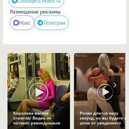
Сообщить новость
Размещение рекламы
Макс
Телеграм
i
Королева вагона
Ролик длится пару
отожгла! Видео не
секунд, но вы будете в
оставит равнодушным
шоке от увиденного