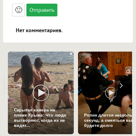
<small>, <sup>, <sub>, <pre>, <ul>, <ol>, <li>,
<blockquote>, <code> экранирует HTML,
🙂
адреса URL автоматически становятся
ссылками, и [img]адрес[/img] будет
открываться в новой вкладке.
Нет комментариев.
i
Скрытая камера на
пляже Крыма: Что люди
Ролик длится нескольк
вытворяют, когда их не
секунд, а смеяться вы
видят...
будете долго