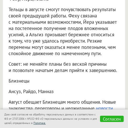
Тельцы в августе смогут почувствовать результаты
своей предыдущей работы. Феху связана
с материальными возможностями, Йера указывает
на постепенное получение плодов вложенных
усилий, а Альгиз призывает бережнее относиться
к тому, что уже удалось приобрести. Резкие
перемены могут оказаться менее полезными, чем
спокойное движение по намеченному пути.
Совет: не меняйте планы без веской причины
и позвольте начатым делам прийти к завершению.
Близнецы
Ансуз, Райдо, Манназ
Август обещает Близнецам много общения. Новые
знакомства, переговоры и неожиданные
новости
способны повлиять на дальнейшие планы. Райдо
Даю своё согласие на обработку персональных данных в соответствии с
Согласен
ФЗ от 27.07.2006 г. №152-ФЗ «О персональных данных» на условиях и для
связана с поездками и переменами, Ансуз —
целей, определённых в
Политике.
с информацией и разговорами, а Манназ