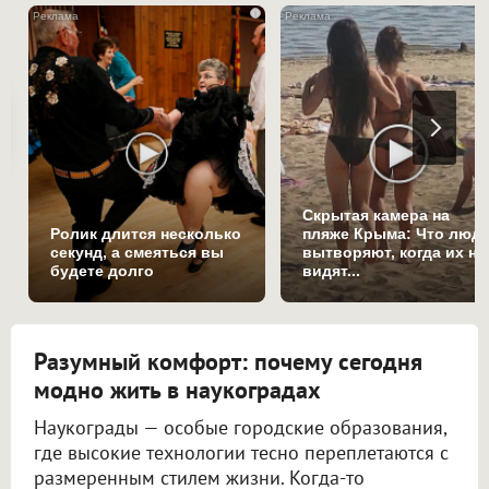
i
Скрытая камера на
Ролик длится несколько
пляже Крыма: Что люд
секунд, а смеяться вы
вытворяют, когда их не
будете долго
видят...
Разумный комфорт: почему сегодня
модно жить в наукоградах
Наукограды — особые городские образования,
где высокие технологии тесно переплетаются с
размеренным стилем жизни. Когда-то