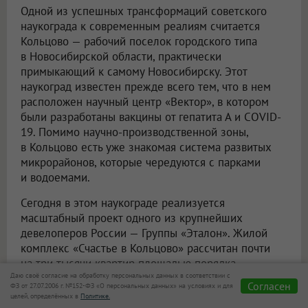
Одной из успешных трансформаций советского
наукограда к современным реалиям считается
Кольцово — рабочий поселок городского типа
в Новосибирской области, практически
примыкающий к самому Новосибирску. Этот
наукоград известен прежде всего тем, что в нем
расположен научный центр «Вектор», в котором
были разработаны вакцины от гепатита А и COVID-
19. Помимо научно-производственной зоны,
в Кольцово есть уже знакомая система развитых
микрорайонов, которые чередуются с парками
и водоемами.
Сегодня в этом наукограде реализуется
масштабный проект одного из крупнейших
девелоперов России — Группы «Эталон». Жилой
комплекс «Счастье в Кольцово» рассчитан почти
на три тысячи квартир площадью порядка
Даю своё согласие на обработку персональных данных в соответствии с
142 тысяч квадратных метров. Полноформатный
Согласен
ФЗ от 27.07.2006 г. №152-ФЗ «О персональных данных» на условиях и для
микрорайон с привлекательной архитектурой
целей, определённых в
Политике.