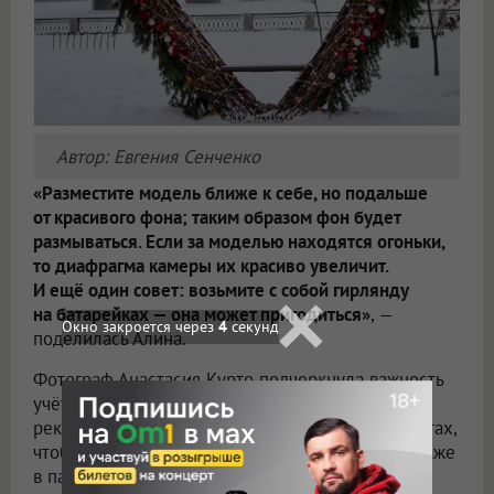
Автор: Евгения Сенченко
«Разместите модель ближе к себе, но подальше
от красивого фона; таким образом фон будет
размываться. Если за моделью находятся огоньки,
то диафрагма камеры их красиво увеличит.
И ещё один совет: возьмите с собой гирлянду
на батарейках — она может пригодиться»
, —
Окно закроется через
2
секунд
поделилась Алина.
Фотограф Анастасия Курто подчеркнула важность
учёта освещения при фотографировании в лесу,
рекомендуя проводить съёмку на открытых местах,
чтобы избежать заслонения света деревьями, даже
в пасмурную погоду. Она также отметила,