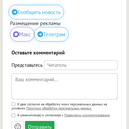
Сообщить новость
Размещение рекламы
Макс
Телеграм
Оставьте комментарий
Представьтесь
Поддержка HTML
Я даю согласие на обработку моих персональных данных на
условиях
Политики обработки персональных данных
.
<b>, <strong>, <u>, <i>, <em>, <s>, <big>,
Я ознакомлен(а) и согласен(а) с
Правилами комментирования
.
<small>, <sup>, <sub>, <pre>, <ul>, <ol>, <li>,
<blockquote>, <code> экранирует HTML,
🙂
адреса URL автоматически становятся