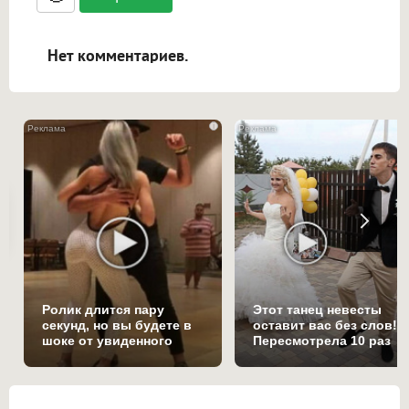
ссылками, и [img]адрес[/img] будет
открываться в новой вкладке.
Нет комментариев.
i
Ролик длится пару
Этот танец невесты
секунд, но вы будете в
оставит вас без слов!
шоке от увиденного
Пересмотрела 10 раз