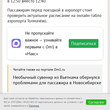
в 12:50 вместо 12:40.
Пассажирам перед поездкой в аэропорт стоит
проверить актуальное расписание на онлайн-табло
аэропорта Толмачёво.
Не пропускайте
важное — узнавайте
Подписаться
первыми с Om1 в
«Макс»
Читайте также на портале Om1.ru
Необычный сувенир из Вьетнама обернулся
проблемами для пассажира в Новосибирске
Даю своё согласие на обработку персональных данных в соответствии с
Согласен
ФЗ от 27.07.2006 г. №152-ФЗ «О персональных данных» на условиях и для
Сообщить новость
целей, определённых в
Политике.