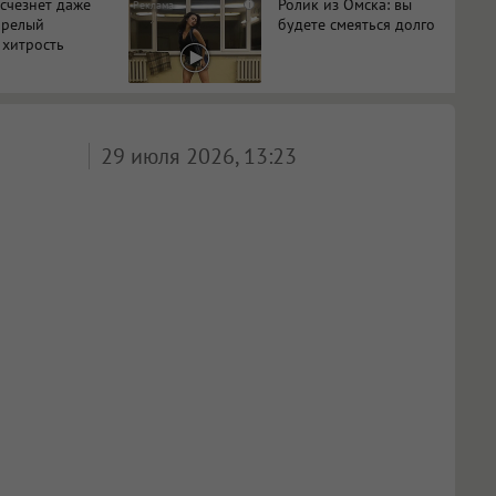
исчезнет даже
Ролик из Омска: вы
i
арелый
будете смеяться долго
 хитрость
29 июля 2026, 13:23