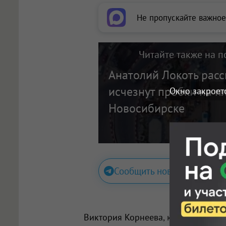
Не пропускайте важное
Читайте также на п
Анатолий Локоть расск
исчезнут пробки на п
Окно закроет
Новосибирске
Сообщить новость
Виктория Корнеева
, корреспонден