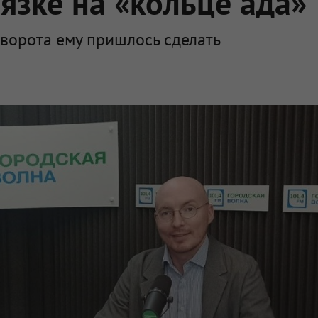
язке на «кольце ада»
оворота ему пришлось сделать