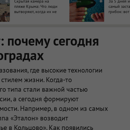
Скрытая камера на
За 5 дней 
i
i
пляже Крыма: Что люди
самый заст
вытворяют, когда их не
грибок: вот
видят...
 почему сегодня
оградах
зования, где высокие технологии
стилем жизни. Когда-то
го типа стали важной частью
сии, а сегодня формируют
мости. Например, в одном из самых
ппа «Эталон» возводит
е в Кольцово». Как появились