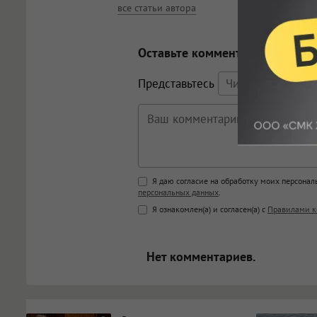
все статьи автора
Оставьте комментарий
Представьтесь
Поддержка HTML
Я даю согласие на обработку моих персона
персональных данных
.
<b>, <strong>, <u>, <i>, <em>, <s>
Я ознакомлен(а) и согласен(а) с
Правилами к
<blockquote>, <code> экраниру
[img]адрес[/img] будет открыва
Нет комментариев.