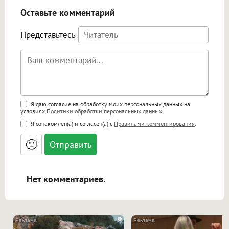
Оставьте комментарий
Представьтесь
Поддержка HTML
Я даю согласие на обработку моих персональных данных на
условиях
Политики обработки персональных данных
.
<b>, <strong>, <u>, <i>, <em>, <s>, <big>,
Я ознакомлен(а) и согласен(а) с
Правилами комментирования
.
<small>, <sup>, <sub>, <pre>, <ul>, <ol>, <li>,
<blockquote>, <code> экранирует HTML,
🙂
адреса URL автоматически становятся
ссылками, и [img]адрес[/img] будет
открываться в новой вкладке.
Нет комментариев.
i