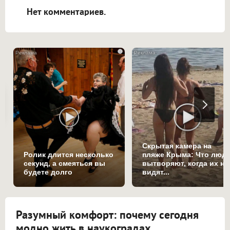
Нет комментариев.
i
Скрытая камера на
Ролик длится несколько
пляже Крыма: Что люд
секунд, а смеяться вы
вытворяют, когда их не
будете долго
видят...
Разумный комфорт: почему сегодня
модно жить в наукоградах