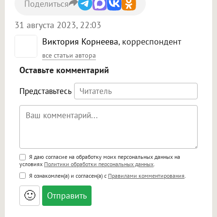
Поделиться
31 августа 2023, 22:03
Виктория Корнеева
, корреспондент
все статьи автора
Оставьте комментарий
Представьтесь
Поддержка HTML
Я даю согласие на обработку моих персональных данных на
условиях
Политики обработки персональных данных
.
<b>, <strong>, <u>, <i>, <em>, <s>, <big>,
Я ознакомлен(а) и согласен(а) с
Правилами комментирования
.
<small>, <sup>, <sub>, <pre>, <ul>, <ol>, <li>,
<blockquote>, <code> экранирует HTML,
🙂
адреса URL автоматически становятся
ссылками, и [img]адрес[/img] будет
открываться в новой вкладке.