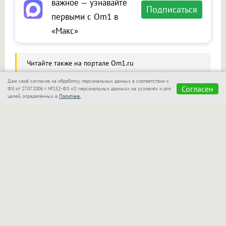
важное — узнавайте
Подписаться
первыми с Om1 в
«Макс»
Читайте также на портале Om1.ru
Необычный сувенир из Вьетнама обернулся
Даю своё согласие на обработку персональных данных в соответствии с
Согласен
проблемами для пассажира в Новосибирске
ФЗ от 27.07.2006 г. №152-ФЗ «О персональных данных» на условиях и для
целей, определённых в
Политике.
Сообщить новость
Размещение рекламы
Макс
Телеграм
Поделиться