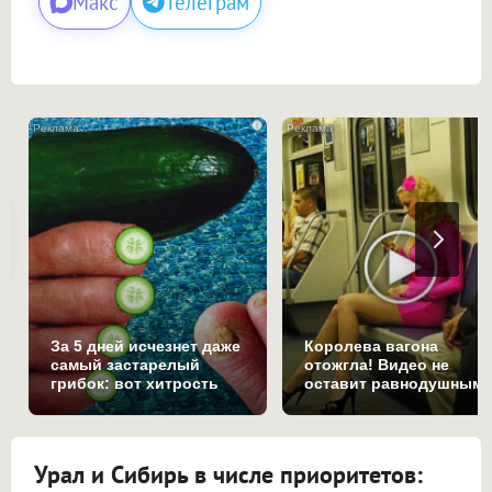
Макс
Телеграм
i
За 5 дней исчезнет даже
Королева вагона
самый застарелый
отожгла! Видео не
грибок: вот хитрость
оставит равнодушным
Урал и Сибирь в числе приоритетов: