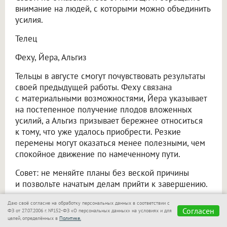
внимание на людей, с которыми можно объединить
усилия.
Телец
Феху, Йера, Альгиз
Тельцы в августе смогут почувствовать результаты
своей предыдущей работы. Феху связана
с материальными возможностями, Йера указывает
на постепенное получение плодов вложенных
усилий, а Альгиз призывает бережнее относиться
к тому, что уже удалось приобрести. Резкие
перемены могут оказаться менее полезными, чем
спокойное движение по намеченному пути.
Совет: не меняйте планы без веской причины
и позвольте начатым делам прийти к завершению.
Близнецы
Даю своё согласие на обработку персональных данных в соответствии с
Согласен
ФЗ от 27.07.2006 г. №152-ФЗ «О персональных данных» на условиях и для
целей, определённых в
Политике.
Ансуз, Райдо, Манназ