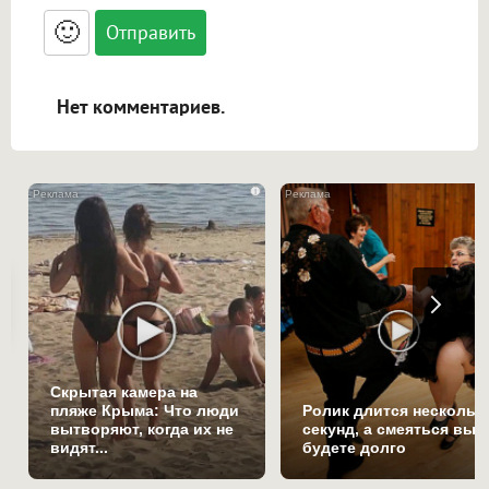
<blockquote>, <code> экранирует HTML,
🙂
адреса URL автоматически становятся
ссылками, и [img]адрес[/img] будет
открываться в новой вкладке.
Нет комментариев.
i
Скрытая камера на
пляже Крыма: Что люди
Ролик длится нескольк
вытворяют, когда их не
секунд, а смеяться вы
видят...
будете долго