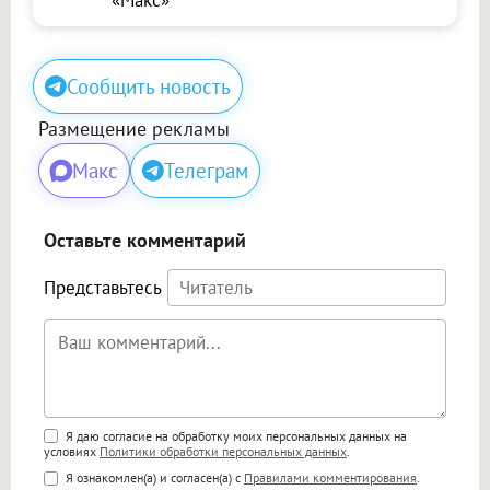
Сообщить новость
Размещение рекламы
Макс
Телеграм
Оставьте комментарий
Представьтесь
Поддержка HTML
Я даю согласие на обработку моих персональных данных на
условиях
Политики обработки персональных данных
.
<b>, <strong>, <u>, <i>, <em>, <s>, <big>,
Я ознакомлен(а) и согласен(а) с
Правилами комментирования
.
<small>, <sup>, <sub>, <pre>, <ul>, <ol>, <li>,