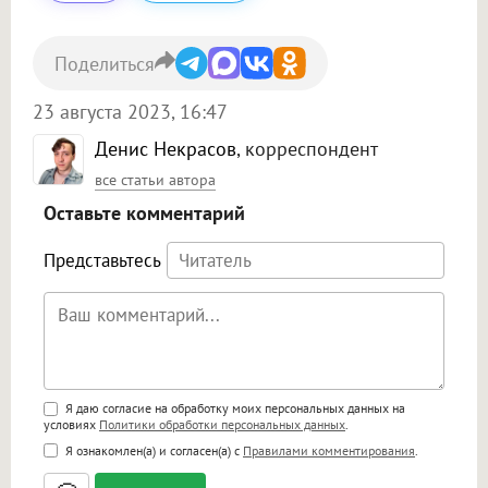
Поделиться
23 августа 2023, 16:47
Денис Некрасов
, корреспондент
все статьи автора
Оставьте комментарий
Представьтесь
Поддержка HTML
Я даю согласие на обработку моих персональных данных на
условиях
Политики обработки персональных данных
.
<b>, <strong>, <u>, <i>, <em>, <s>, <big>,
Я ознакомлен(а) и согласен(а) с
Правилами комментирования
.
<small>, <sup>, <sub>, <pre>, <ul>, <ol>, <li>,
<blockquote>, <code> экранирует HTML,