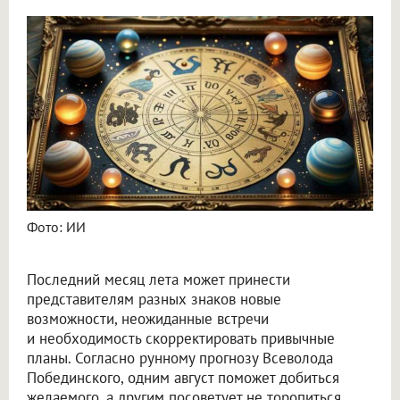
Астролог Всеволод Побединский спрогнозировал финансы на август 2026
Фото: ИИ
Последний месяц лета может принести
представителям разных знаков новые
возможности, неожиданные встречи
и необходимость скорректировать привычные
планы. Согласно рунному прогнозу Всеволода
Побединского, одним август поможет добиться
желаемого, а другим посоветует не торопиться