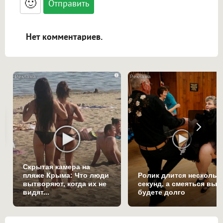
🙂
адреса URL автоматически становятся
ссылками, и [img]адрес[/img] будет
открываться в новой вкладке.
Нет комментариев.
i
Скрытая камера на
пляже Крыма: Что люди
Ролик длится нескольк
вытворяют, когда их не
секунд, а смеяться вы
видят...
будете долго