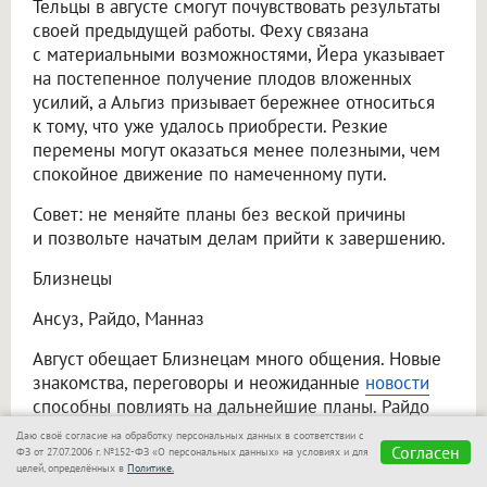
Тельцы в августе смогут почувствовать результаты
своей предыдущей работы. Феху связана
с материальными возможностями, Йера указывает
на постепенное получение плодов вложенных
усилий, а Альгиз призывает бережнее относиться
к тому, что уже удалось приобрести. Резкие
перемены могут оказаться менее полезными, чем
спокойное движение по намеченному пути.
Совет: не меняйте планы без веской причины
и позвольте начатым делам прийти к завершению.
Близнецы
Ансуз, Райдо, Манназ
Август обещает Близнецам много общения. Новые
знакомства, переговоры и неожиданные
новости
способны повлиять на дальнейшие планы. Райдо
связана с поездками и переменами, Ансуз —
Даю своё согласие на обработку персональных данных в соответствии с
Согласен
с информацией и разговорами, а Манназ
ФЗ от 27.07.2006 г. №152-ФЗ «О персональных данных» на условиях и для
целей, определённых в
Политике.
предлагает внимательнее разобраться