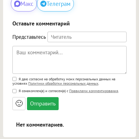
Макс
Телеграм
Оставьте комментарий
Представьтесь
Поддержка HTML
Я даю согласие на обработку моих персональных данных на
условиях
Политики обработки персональных данных
.
<b>, <strong>, <u>, <i>, <em>, <s>, <big>,
Я ознакомлен(а) и согласен(а) с
Правилами комментирования
.
<small>, <sup>, <sub>, <pre>, <ul>, <ol>, <li>,
<blockquote>, <code> экранирует HTML,
🙂
адреса URL автоматически становятся
ссылками, и [img]адрес[/img] будет
открываться в новой вкладке.
Нет комментариев.