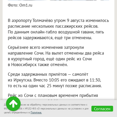
Фото: Om1.ru
В аэропорту Толмачёво утром 9 августа изменилось
расписание нескольких пассажирских рейсов.
По данным онлайн-табло воздушной гавани, пять
рейсов задерживаются, ещё три отменены.
Серьёзнее всего изменения затронули
направление Сочи. На вылет отменены два рейса
в курортный город, ещё один рейс из Сочи
в Новосибирск также отменён.
Среди задержанных прилётов — самолёт
из Иркутска. Вместо 10:05 его ожидают в 11:30,
то есть на один час 25 минут позже расписания.
Рейс из Сочи с плановым временем прибытия
13:05 перенесли на 14:46 — задержка составит
Даю своё согласие на обработку персональных данных в соответствии с
один час 41 минуту.
Согласен
ФЗ от 27.07.2006 г. №152-ФЗ «О персональных данных» на условиях и для
целей, определённых в
Политике.
Небольшие изменения есть и у других