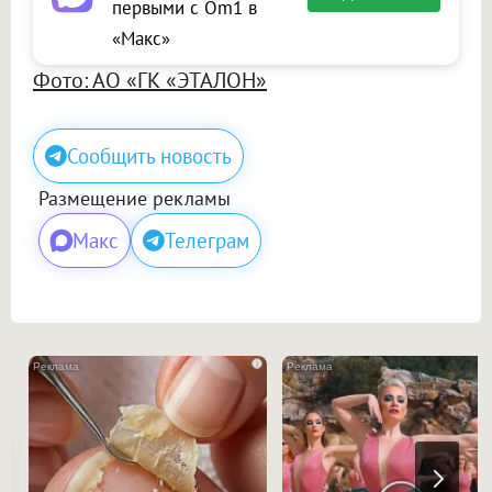
первыми с Om1 в
«Макс»
Фото: АО «ГК «ЭТАЛОН»
Сообщить новость
Размещение рекламы
Макс
Телеграм
i