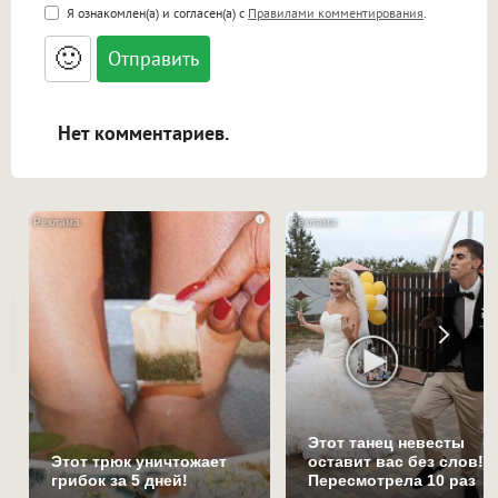
<b>, <strong>, <u>, <i>, <em>, <s>, <big>,
Я ознакомлен(а) и согласен(а) с
Правилами комментирования
.
<small>, <sup>, <sub>, <pre>, <ul>, <ol>, <li>,
<blockquote>, <code> экранирует HTML,
🙂
адреса URL автоматически становятся
ссылками, и [img]адрес[/img] будет
открываться в новой вкладке.
Нет комментариев.
i
Этот танец невесты
Этот трюк уничтожает
оставит вас без слов!
грибок за 5 дней!
Пересмотрела 10 раз