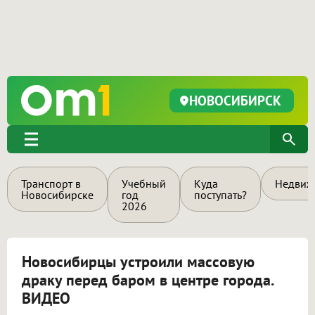
НОВОСИБИРСК
Транспорт в
Учебный
Куда
Недвиж
Новосибирске
год
поступать?
2026
Новосибирцы устроили массовую
драку перед баром в центре города.
ВИДЕО