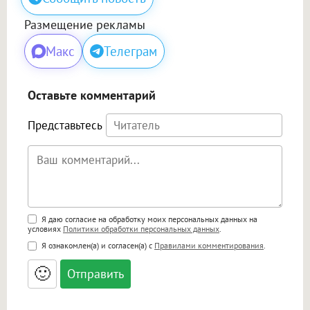
Размещение рекламы
Макс
Телеграм
Оставьте комментарий
Представьтесь
Поддержка HTML
Я даю согласие на обработку моих персональных данных на
условиях
Политики обработки персональных данных
.
<b>, <strong>, <u>, <i>, <em>, <s>, <big>,
Я ознакомлен(а) и согласен(а) с
Правилами комментирования
.
<small>, <sup>, <sub>, <pre>, <ul>, <ol>, <li>,
<blockquote>, <code> экранирует HTML,
🙂
адреса URL автоматически становятся
ссылками, и [img]адрес[/img] будет
открываться в новой вкладке.