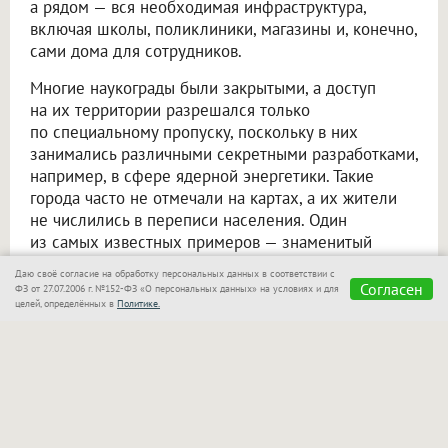
а рядом — вся необходимая инфраструктура,
включая школы, поликлиники, магазины и, конечно,
сами дома для сотрудников.
Многие наукограды были закрытыми, а доступ
на их территории разрешался только
по специальному пропуску, поскольку в них
занимались различными секретными разработками,
например, в сфере ядерной энергетики. Такие
города часто не отмечали на картах, а их жители
не числились в переписи населения. Один
из самых известных примеров — знаменитый
закрытый город Саров, который в советское время
Даю своё согласие на обработку персональных данных в соответствии с
был зашифрован под названием Арзамас-16.
Согласен
ФЗ от 27.07.2006 г. №152-ФЗ «О персональных данных» на условиях и для
целей, определённых в
Политике.
Между тем многие наукограды внешне ничем
не отличаются от большинства городов страны:
к примеру, подмосковный Реутов, добраться
до которого может любой желающий даже
на метро — до станции «Новокосино». Это один
из самых густонаселенных городов России