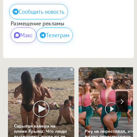
Сообщить новость
Размещение рекламы
Макс
Телеграм
i
Скрытая камера на
пляже Крыма: Что люди
Ржу не переставая, это
вытворяют, когда их не
видео пересмотришь н