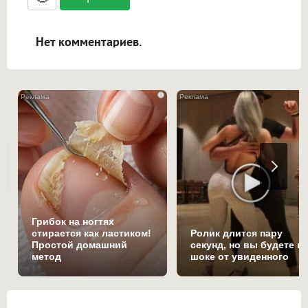
ссылками, и [img]адрес[/img] будет
открываться в новой вкладке.
Нет комментариев.
i
Грибок на ногтях
стирается как ластиком!
Ролик длится пару
Простой домашний
секунд, но вы будете в
метод
шоке от увиденного