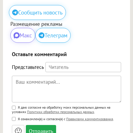
Сообщить новость
Размещение рекламы
Макс
Телеграм
Оставьте комментарий
Представьтесь
Поддержка HTML
Я даю согласие на обработку моих персональных данных на
условиях
Политики обработки персональных данных
.
<b>, <strong>, <u>, <i>, <em>, <s>, <big>,
Я ознакомлен(а) и согласен(а) с
Правилами комментирования
.
<small>, <sup>, <sub>, <pre>, <ul>, <ol>, <li>,
<blockquote>, <code> экранирует HTML,
🙂
адреса URL автоматически становятся