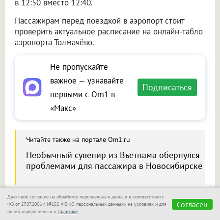
в 12:50 вместо 12:40.
Пассажирам перед поездкой в аэропорт стоит
проверить актуальное расписание на онлайн-табло
аэропорта Толмачёво.
Не пропускайте
важное — узнавайте
Подписаться
первыми с Om1 в
«Макс»
Читайте также на портале Om1.ru
Необычный сувенир из Вьетнама обернулся
проблемами для пассажира в Новосибирске
Даю своё согласие на обработку персональных данных в соответствии с
Согласен
ФЗ от 27.07.2006 г. №152-ФЗ «О персональных данных» на условиях и для
Сообщить новость
целей, определённых в
Политике.