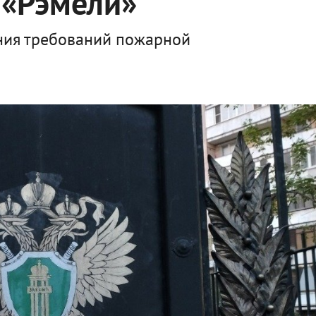
 «Рэмели»
ния требований пожарной