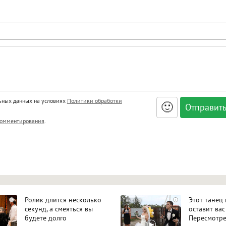
льных данных на условиях
Политики обработки
🙂
, <big>, <small>, <sup>, <sub>, <pre>, <ul>, <ol>, <li>,
омментирования
.
ет HTML, адреса URL автоматически становятся ссылками, и
ться в новой вкладке.
Ролик длится несколько
Этот танец
i
i
секунд, а смеяться вы
оставит вас
будете долго
Пересмотре