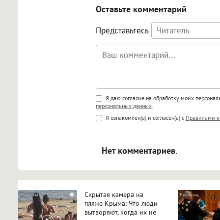
Оставьте комментарий
Представьтесь
Поддержка HTML
Я даю согласие на обработку моих персона
персональных данных
.
<b>, <strong>, <u>, <i>, <em>, <s>
Я ознакомлен(а) и согласен(а) с
Правилами к
<blockquote>, <code> экраниру
[img]адрес[/img] будет открыва
Нет комментариев.
Скрытая камера на
i
пляже Крыма: Что люди
вытворяют, когда их не