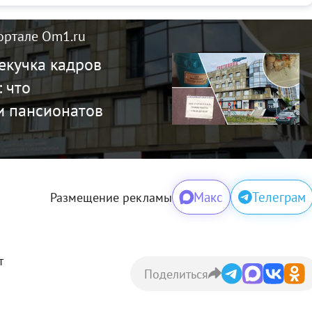
ортале Om1.ru
текучка кадров
 что
и пансионатов
Макс
Телеграм
Размещение рекламы
т
Поделиться