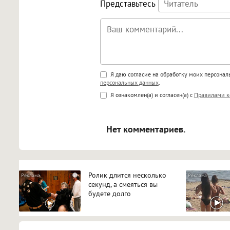
Представьтесь
Поддержка HTML
Я даю согласие на обработку моих персона
персональных данных
.
<b>, <strong>, <u>, <i>, <em>, <s>
Я ознакомлен(а) и согласен(а) с
Правилами к
<blockquote>, <code> экраниру
[img]адрес[/img] будет открыва
Нет комментариев.
Ролик длится несколько
i
секунд, а смеяться вы
будете долго