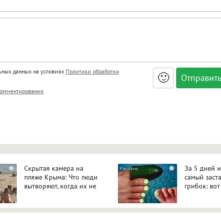
льных данных на условиях
Политики обработки
🙂
, <big>, <small>, <sup>, <sub>, <pre>, <ul>, <ol>, <li>,
омментирования
.
ет HTML, адреса URL автоматически становятся ссылками, и
ться в новой вкладке.
Скрытая камера на
За 5 дней 
i
i
пляже Крыма: Что люди
самый заст
вытворяют, когда их не
грибок: вот
видят...