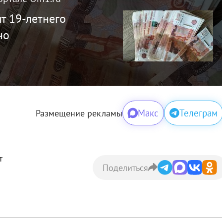
т 19-летнего
но
Макс
Телеграм
Размещение рекламы
т
Поделиться