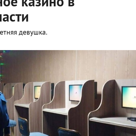
ое казино в
ласти
етняя девушка.