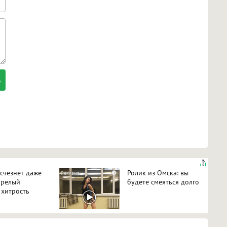
исчезнет даже
Ролик из Омска: вы
i
арелый
будете смеяться долго
 хитрость