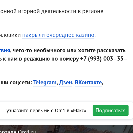
онной игорной деятельности в регионе
силовики
накрыли очередное казино
.
твия
, чего-то необычного или хотите рассказать
 к нам в редакцию по номеру +7 (993) 003–35–
аши соцсети:
Telegram
,
Дзен
,
ВКонтакте
,
Подписаться
 — узнавайте первыми с Om1 в «Макс»
ортале Om1.ru