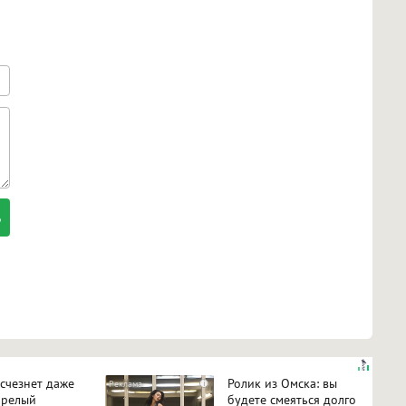
исчезнет даже
Ролик из Омска: вы
i
арелый
будете смеяться долго