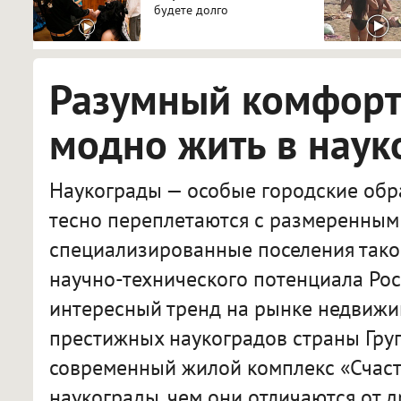
будете долго
Разумный комфорт:
модно жить в наук
Наукограды — особые городские обра
тесно переплетаются с размеренным 
специализированные поселения тако
научно-технического потенциала Рос
интересный тренд на рынке недвижи
престижных наукоградов страны Гру
современный жилой комплекс «Счасть
наукограды, чем они отличаются от д