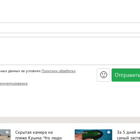
льных данных на условиях
Политики обработки
🙂
, <big>, <small>, <sup>, <sub>, <pre>, <ul>, <ol>, <li>,
омментирования
.
ет HTML, адреса URL автоматически становятся ссылками, и
ться в новой вкладке.
Скрытая камера на
За 5 дней 
i
i
пляже Крыма: Что люди
самый заст