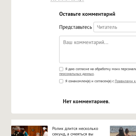
Оставьте комментарий
Представьтесь
Поддержка HTML
Я даю согласие на обработку моих персона
персональных данных
.
<b>, <strong>, <u>, <i>, <em>, <s>
Я ознакомлен(а) и согласен(а) с
Правилами к
<blockquote>, <code> экраниру
[img]адрес[/img] будет открыва
Нет комментариев.
Ролик длится несколько
i
секунд, а смеяться вы