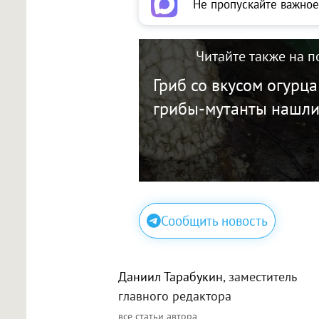
Не пропускайте важное
Читайте также на п
Гриб со вкусом огурца
грибы-мутанты нашл
Сообщить новость
Даниил Тарабукин
, заместитель
главного редактора
все статьи автора