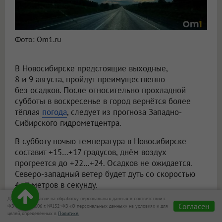
Фото: Om1.ru
В Новосибирске предстоящие выходные,
8 и 9 августа, пройдут преимущественно
без осадков. После относительно прохладной
субботы в воскресенье в город вернётся более
тёплая
погода
, следует из прогноза Западно-
Сибирского гидрометцентра.
В субботу ночью температура в Новосибирске
составит +15…+17 градусов, днём воздух
прогреется до +22…+24. Осадков не ожидается.
Северо-западный ветер будет дуть со скоростью
4–9 метров в секунду.
Даю своё согласие на обработку персональных данных в соответствии с
В воскресенье станет заметно теплее. Ночью
Согласен
ФЗ от 27.07.2006 г. №152-ФЗ «О персональных данных» на условиях и для
синоптики обещают +13…+15 градусов, а днём —
целей, определённых в
Политике.