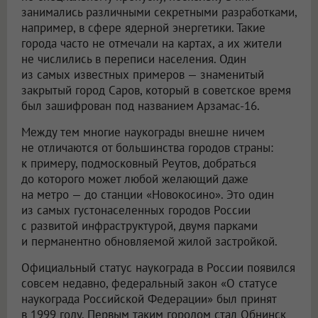
занимались различными секретными разработками,
например, в сфере ядерной энергетики. Такие
города часто не отмечали на картах, а их жители
не числились в переписи населения. Один
из самых известных примеров — знаменитый
закрытый город Саров, который в советское время
был зашифрован под названием Арзамас-16.
Между тем многие наукограды внешне ничем
не отличаются от большинства городов страны:
к примеру, подмосковный Реутов, добраться
до которого может любой желающий даже
на метро — до станции «Новокосино». Это один
из самых густонаселенных городов России
с развитой инфраструктурой, двумя парками
и перманентно обновляемой жилой застройкой.
Официальный статус наукограда в России появился
совсем недавно, федеральный закон «О статусе
наукограда Российской Федерации» был принят
в 1999 году. Первым таким городом стал Обнинск