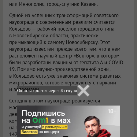
или Иннополис, город-спутник Казани.
Одной из успешных трансформаций советского
наукограда к современным реалиям считается
Кольцово — рабочий поселок городского типа
в Новосибирской области, практически
примыкающий к самому Новосибирску. Этот
наукоград известен прежде всего тем, что в нем
расположен научный центр «Вектор», в котором
были разработаны вакцины от гепатита А и COVID-
19. Помимо научно-производственной зоны,
в Кольцово есть уже знакомая система развитых
микрорайонов, которые чередуются с парками
и водоемами.
Окно закроется через
3
секунд
Сегодня в этом наукограде реализуется
масштабный проект одного из крупнейших
девелоперов России — Группы «Эталон». Жилой
комплекс «Счастье в Кольцово» рассчитан почти
на три тысячи квартир площадью порядка
142 тысяч квадратных метров. Полноформатный