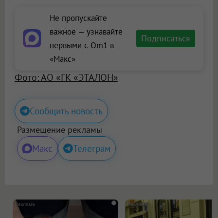
Не пропускайте
важное — узнавайте
Подписаться
первыми с Om1 в
«Макс»
Фото: АО «ГК «ЭТАЛОН»
Сообщить новость
Размещение рекламы
Макс
Телеграм
i