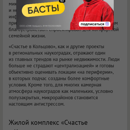
микрорайон с привлекательной архитектурой
и невысокой застройкой, развитой
инфраструктурой и природным окружением,
приватной атмосферой пригорода и комплексным
благоустройством спроектирован для комфортной
семейной жизни.
«Счастье в Кольцово», как и другие проекты
в региональных наукоградах, отражают один
из главных трендов на рынке недвижимости. Люди
больше не страдают «централизацией» и готовы
объективно оценивать локации «на периферии»,
в которых подчас созданы более комфортные
условия. Кроме того, для многих камерная
атмосфера наукоградов как маленьких, условно
полузакрытых, микрорайонов становится
настоящим антистрессом.
Жилой комплекс «Счастье