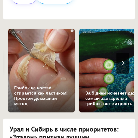
i
Грибок на ногтях
стирается как ластиком!
За 5 дней исчезнет даж
Простой домашний
самый застарелый
метод
грибок: вот хитрость
Урал и Сибирь в числе приоритетов:
«Эталон» признан лучшим