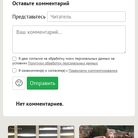
Оставьте комментарий
Представьтесь
Поддержка HTML
Я даю согласие на обработку моих персональных данных на
условиях
Политики обработки персональных данных
.
<b>, <strong>, <u>, <i>, <em>, <s>, <big>,
Я ознакомлен(а) и согласен(а) с
Правилами комментирования
.
<small>, <sup>, <sub>, <pre>, <ul>, <ol>, <li>,
<blockquote>, <code> экранирует HTML,
🙂
адреса URL автоматически становятся
ссылками, и [img]адрес[/img] будет
открываться в новой вкладке.
Нет комментариев.
i