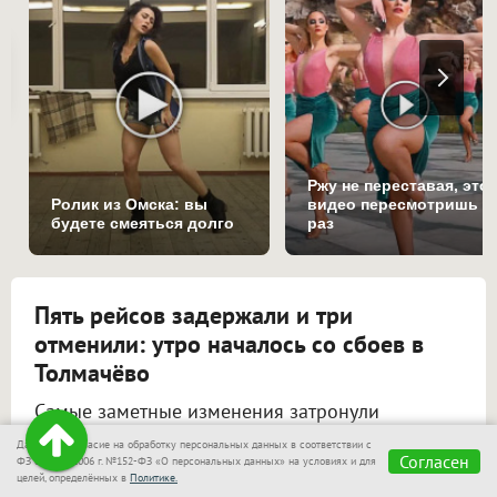
Ржу не переставая, это
Ролик из Омска: вы
видео пересмотришь н
будете смеяться долго
раз
Пять рейсов задержали и три
отменили: утро началось со сбоев в
Толмачёво
Самые заметные изменения затронули
направление Сочи.
Даю своё согласие на обработку персональных данных в соответствии с
Согласен
ФЗ от 27.07.2006 г. №152-ФЗ «О персональных данных» на условиях и для
#Аэропорт Толмачёво
целей, определённых в
Политике.