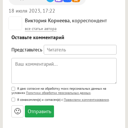
18 июля 2023, 17:22
Виктория Корнеева
, корреспондент
все статьи автора
Оставьте комментарий
Представьтесь
Поддержка HTML
Я даю согласие на обработку моих персональных данных на
условиях
Политики обработки персональных данных
.
<b>, <strong>, <u>, <i>, <em>, <s>, <big>,
Я ознакомлен(а) и согласен(а) с
Правилами комментирования
.
<small>, <sup>, <sub>, <pre>, <ul>, <ol>, <li>,
<blockquote>, <code> экранирует HTML,
🙂
адреса URL автоматически становятся
ссылками, и [img]адрес[/img] будет
открываться в новой вкладке.