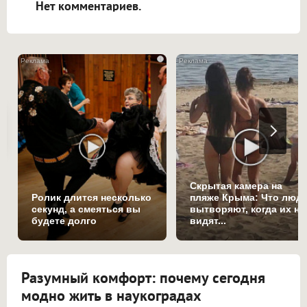
Нет комментариев.
i
Скрытая камера на
Ролик длится несколько
пляже Крыма: Что люд
секунд, а смеяться вы
вытворяют, когда их не
будете долго
видят...
Разумный комфорт: почему сегодня
модно жить в наукоградах