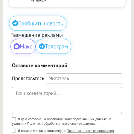
Сообщить новость
Размещение рекламы
Макс
Телеграм
Оставьте комментарий
Представьтесь
Поддержка HTML
Я даю согласие на обработку моих персональных данных на
условиях
Политики обработки персональных данных
.
<b>, <strong>, <u>, <i>, <em>, <s>, <big>,
Я ознакомлен(а) и согласен(а) с
Правилами комментирования
.
<small>, <sup>, <sub>, <pre>, <ul>, <ol>, <li>,