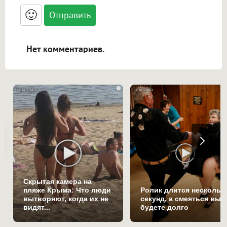
<blockquote>, <code> экранирует HTML,
🙂
адреса URL автоматически становятся
ссылками, и [img]адрес[/img] будет
открываться в новой вкладке.
Нет комментариев.
i
Скрытая камера на
пляже Крыма: Что люди
Ролик длится нескольк
вытворяют, когда их не
секунд, а смеяться вы
видят...
будете долго