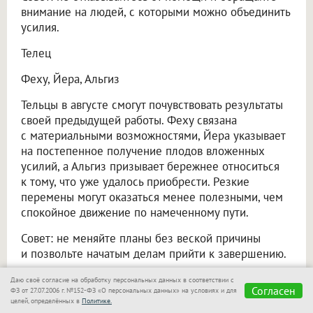
внимание на людей, с которыми можно объединить
усилия.
Телец
Феху, Йера, Альгиз
Тельцы в августе смогут почувствовать результаты
своей предыдущей работы. Феху связана
с материальными возможностями, Йера указывает
на постепенное получение плодов вложенных
усилий, а Альгиз призывает бережнее относиться
к тому, что уже удалось приобрести. Резкие
перемены могут оказаться менее полезными, чем
спокойное движение по намеченному пути.
Совет: не меняйте планы без веской причины
и позвольте начатым делам прийти к завершению.
Близнецы
Даю своё согласие на обработку персональных данных в соответствии с
Согласен
ФЗ от 27.07.2006 г. №152-ФЗ «О персональных данных» на условиях и для
целей, определённых в
Политике.
Ансуз, Райдо, Манназ