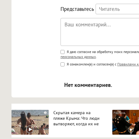
Представьтесь
Поддержка HTML
Я даю согласие на обработку моих персона
персональных данных
.
<b>, <strong>, <u>, <i>, <em>, <s>
Я ознакомлен(а) и согласен(а) с
Правилами к
<blockquote>, <code> экраниру
[img]адрес[/img] будет открыва
Нет комментариев.
Скрытая камера на
i
пляже Крыма: Что люди
вытворяют, когда их не
видят...