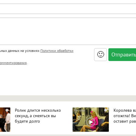
льных данных на условиях
Политики обработки
🙂
, <big>, <small>, <sup>, <sub>, <pre>, <ul>, <ol>, <li>,
омментирования
.
ет HTML, адреса URL автоматически становятся ссылками, и
ться в новой вкладке.
Ролик длится несколько
Королева в
i
i
секунд, а смеяться вы
отожгла! В
будете долго
оставит р