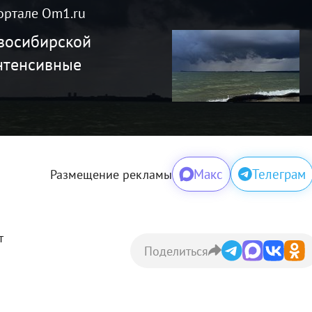
ортале Om1.ru
овосибирской
нтенсивные
Макс
Телеграм
Размещение рекламы
т
Поделиться