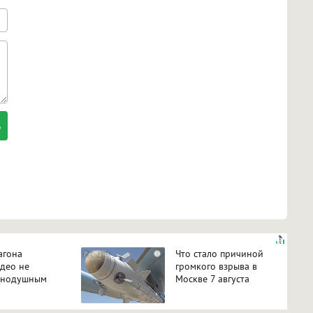
агона
Что стало причиной
i
идео не
громкого взрыва в
авнодушным
Москве 7 августа