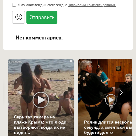
<b>, <strong>, <u>, <i>, <em>, <s>, <big>,
Я ознакомлен(а) и согласен(а) с
Правилами комментирования
.
<small>, <sup>, <sub>, <pre>, <ul>, <ol>, <li>,
<blockquote>, <code> экранирует HTML,
🙂
адреса URL автоматически становятся
ссылками, и [img]адрес[/img] будет
открываться в новой вкладке.
Нет комментариев.
i
Скрытая камера на
пляже Крыма: Что люди
Ролик длится нескольк
вытворяют, когда их не
секунд, а смеяться вы
видят...
будете долго