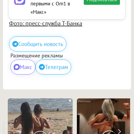
первыми с Om1 в
«Макс»
Фото: пресс-служба Т-Банка
Сообщить новость
Размещение рекламы
Макс
Телеграм
i