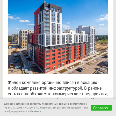
Жилой комплекс органично вписан в локацию
и обладает развитой инфраструктурой. В районе
есть все необходимые коммерческие предприятия,
в том числе магазины, кафе, рестораны и ТЦ,
Даю своё согласие на обработку персональных данных в соответствии с
и медицинские объекты. Спортивная сеть включает
Согласен
ФЗ от 27.07.2006 г. №152-ФЗ «О персональных данных» на условиях и для
современные спортивные комплексы, стадионы,
целей, определённых в
Политике.