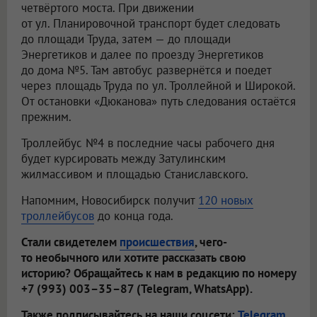
четвёртого моста. При движении
от ул. Планировочной транспорт будет следовать
до площади Труда, затем — до площади
Энергетиков и далее по проезду Энергетиков
до дома №5. Там автобус развернётся и поедет
через площадь Труда по ул. Троллейной и Широкой.
От остановки «Дюканова» путь следования остаётся
прежним.
Троллейбус №4 в последние часы рабочего дня
будет курсировать между Затулинским
жилмассивом и площадью Станиславского.
Напомним, Новосибирск получит
120 новых
троллейбусов
до конца года.
Стали свидетелем
происшествия
, чего-
то необычного или хотите рассказать свою
историю? Обращайтесь к нам в редакцию по номеру
+7 (993) 003–35–87 (Telegram, WhatsApp).
Также подписывайтесь на наши соцсети:
Telegram
,