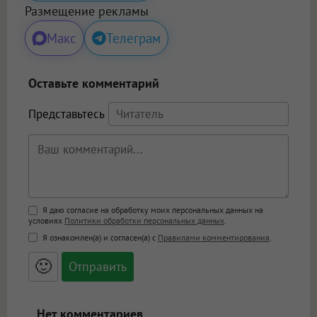
Размещение рекламы
Макс
Телеграм
Оставьте комментарий
Представьтесь
Поддержка HTML
Я даю согласие на обработку моих персональных данных на
условиях
Политики обработки персональных данных
.
<b>, <strong>, <u>, <i>, <em>, <s>, <big>,
Я ознакомлен(а) и согласен(а) с
Правилами комментирования
.
<small>, <sup>, <sub>, <pre>, <ul>, <ol>, <li>,
<blockquote>, <code> экранирует HTML,
🙂
адреса URL автоматически становятся
ссылками, и [img]адрес[/img] будет
открываться в новой вкладке.
Нет комментариев.