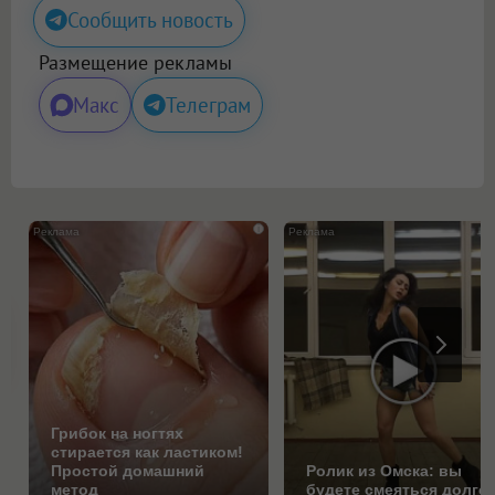
Сообщить новость
Размещение рекламы
Макс
Телеграм
i
Грибок на ногтях
стирается как ластиком!
Простой домашний
Ролик из Омска: вы
метод
будете смеяться долго