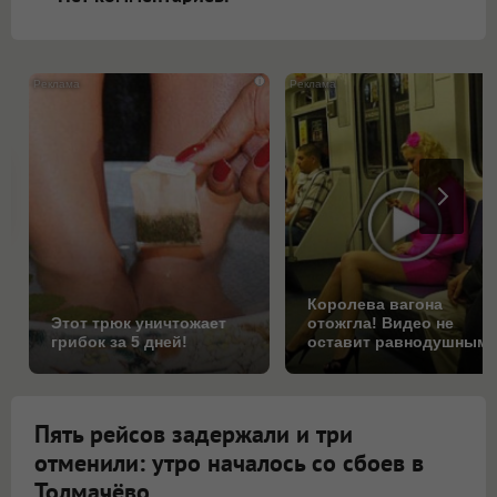
i
Королева вагона
Этот трюк уничтожает
отожгла! Видео не
грибок за 5 дней!
оставит равнодушным
Пять рейсов задержали и три
отменили: утро началось со сбоев в
Толмачёво