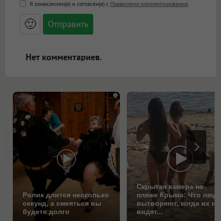
<b>, <strong>, <u>, <i>, <em>, <s>, <big>,
Я ознакомлен(а) и согласен(а) с
Правилами комментирования
.
<small>, <sup>, <sub>, <pre>, <ul>, <ol>, <li>,
<blockquote>, <code> экранирует HTML,
🙂
адреса URL автоматически становятся
ссылками, и [img]адрес[/img] будет
открываться в новой вкладке.
Нет комментариев.
i
Скрытая камера на
Ролик длится несколько
пляже Крыма: Что люд
секунд, а смеяться вы
вытворяют, когда их не
будете долго
видят...