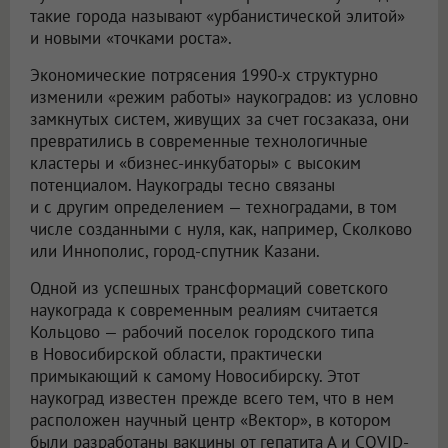
такие города называют «урбанистической элитой»
и новыми «точками роста».
Экономические потрясения 1990-х структурно
изменили «режим работы» наукоградов: из условно
замкнутых систем, живущих за счет госзаказа, они
превратились в современные технологичные
кластеры и «бизнес-инкубаторы» с высоким
потенциалом. Наукограды тесно связаны
и с другим определением — техноградами, в том
числе созданными с нуля, как, например, Сколково
или Иннополис, город-спутник Казани.
Одной из успешных трансформаций советского
наукограда к современным реалиям считается
Кольцово — рабочий поселок городского типа
в Новосибирской области, практически
примыкающий к самому Новосибирску. Этот
наукоград известен прежде всего тем, что в нем
расположен научный центр «Вектор», в котором
были разработаны вакцины от гепатита А и COVID-